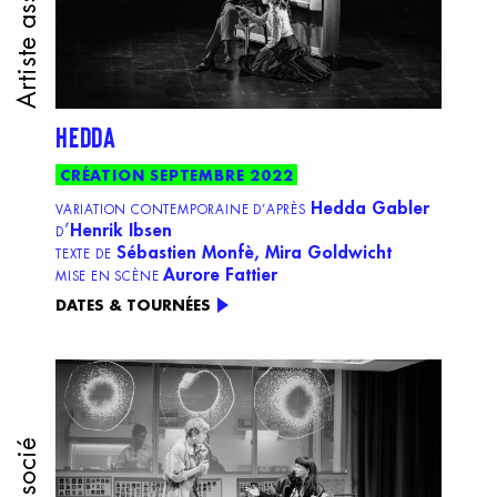
Artiste associée
HEDDA
CRÉATION SEPTEMBRE 2022
Hedda Gabler
VARIATION CONTEMPORAINE D’APRÈS
’
Henrik Ibsen
D
Sébastien Monfè, Mira Goldwicht
TEXTE DE
Aurore Fattier
MISE EN SCÈNE
DATES & TOURNÉES