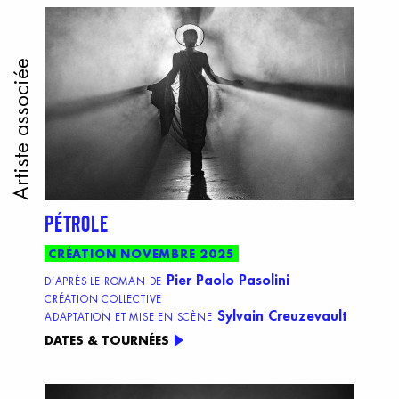
Artiste associée
PÉTROLE
CRÉATION NOVEMBRE 2025
Pier Paolo Pasolini
D’APRÈS LE ROMAN DE
CRÉATION COLLECTIVE
Sylvain Creuzevault
ADAPTATION ET MISE EN SCÈNE
DATES & TOURNÉES