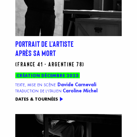
PORTRAIT DE L’ARTISTE
APRÈS SA MORT
(France 41 - Argentine 78)
CRÉATION DÉCEMBRE 2023
Davide Carnevali
TEXTE, MISE EN SCÈNE
Caroline Michel
TRADUCTION DE L'ITALIEN
DATES & TOURNÉES