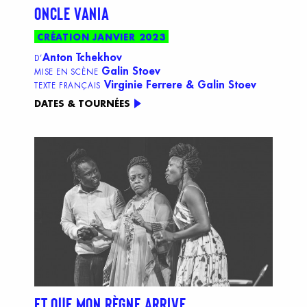
ONCLE VANIA
CRÉATION JANVIER 2023
Anton Tchekhov
D’
Galin Stoev
MISE EN SCÈNE
Virginie Ferrere & Galin Stoev
TEXTE FRANÇAIS
DATES & TOURNÉES
ET QUE MON RÈGNE ARRIVE