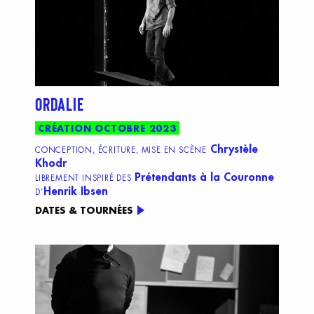
ORDALIE
CRÉATION OCTOBRE 2023
Chrystèle
CONCEPTION, ÉCRITURE, MISE EN SCÈNE
Khodr
Prétendants à la Couronne
LIBREMENT INSPIRÉ DES
Henrik Ibsen
D’
DATES & TOURNÉES