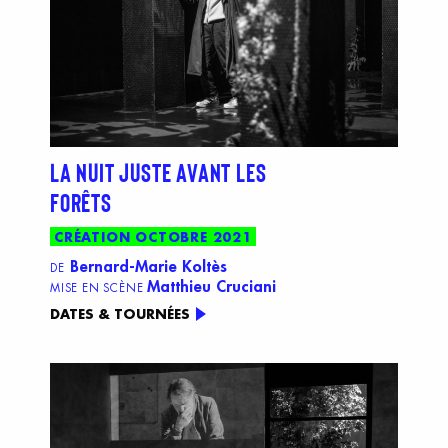
LA NUIT JUSTE AVANT LES
FORÊTS
CRÉATION OCTOBRE 2021
Bernard-Marie Koltès
DE
Matthieu Cruciani
MISE EN SCÈNE
DATES & TOURNÉES