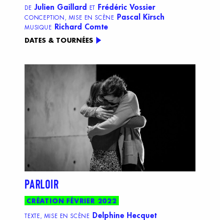
Julien Gaillard
Frédéric Vossier
DE
ET
Pascal Kirsch
CONCEPTION, MISE EN SCÈNE
Richard Comte
MUSIQUE
DATES & TOURNÉES
PARLOIR
CRÉATION FÉVRIER 2022
Delphine Hecquet
TEXTE, MISE EN SCÈNE