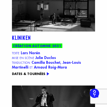
KLINIKEN
CRÉATION AUTOMNE 2021
Lars Norén
TEXTE
Julie Duclos
MISE EN SCÈNE
Camilla Bouchet, Jean-Louis
TRADUCTION
Martinelli
Arnaud Roig-Mora
ET
DATES & TOURNÉES