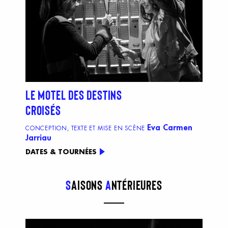
LE MOTEL DES DESTINS
CROISÉS
Eva Carmen
CONCEPTION, TEXTE ET MISE EN SCÈNE
Jarriau
DATES & TOURNÉES
S
aisons
a
ntérieures