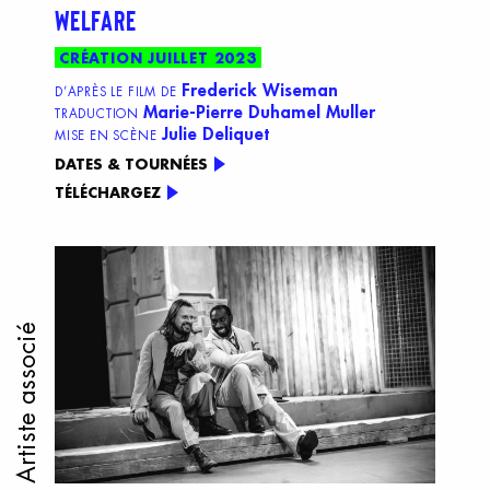
WELFARE
CRÉATION JUILLET 2023
Frederick Wiseman
D’APRÈS LE FILM DE
Marie-Pierre Duhamel Muller
TRADUCTION
Julie Deliquet
MISE EN SCÈNE
DATES & TOURNÉES
TÉLÉCHARGEZ
Artiste associé