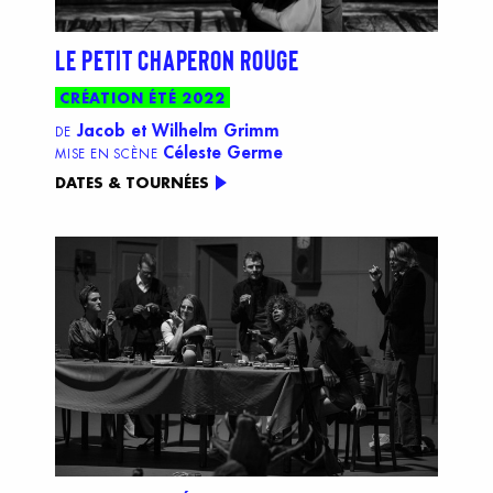
LE PETIT CHAPERON ROUGE
CRÉATION ÉTÉ 2022
Jacob et Wilhelm Grimm
DE
Céleste Germe
MISE EN SCÈNE
DATES & TOURNÉES