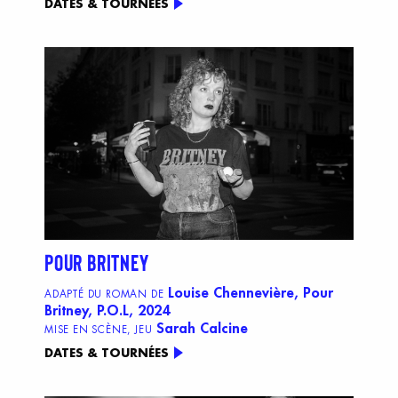
DATES & TOURNÉES
POUR BRITNEY
Louise Chennevière, Pour
ADAPTÉ DU ROMAN DE
Britney, P.O.L, 2024
Sarah Calcine
MISE EN SCÈNE, JEU
DATES & TOURNÉES