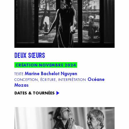
DEUX SŒURS
CRÉATION NOVEMBRE 2024
Marine Bachelot Nguyen
TEXTE
Océane
CONCEPTION, ÉCRITURE, INTERPRÉTATION
Mozas
DATES & TOURNÉES