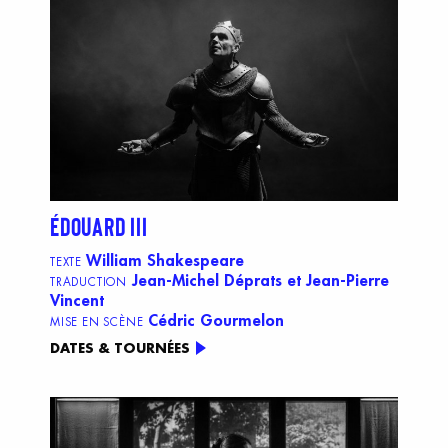
ÉDOUARD III
William Shakespeare
TEXTE
Jean-Michel Déprats et Jean-Pierre
TRADUCTION
Vincent
Cédric Gourmelon
MISE EN SCÈNE
DATES & TOURNÉES