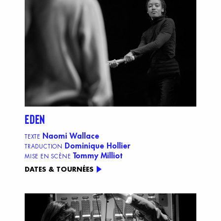
EDEN
Naomi Wallace
TEXTE
Dominique Hollier
TRADUCTION
Tommy Milliot
MISE EN SCÈNE
DATES & TOURNÉES