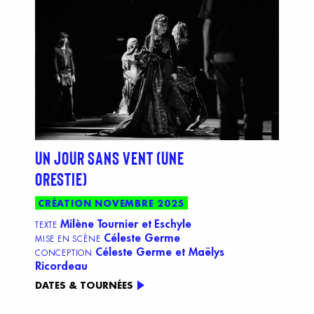
UN JOUR SANS VENT (UNE
ORESTIE)
CRÉATION NOVEMBRE 2025
Milène Tournier
et
Eschyle
TEXTE
Céleste Germe
MISE EN SCÈNE
Céleste Germe et Maëlys
CONCEPTION
Ricordeau
DATES & TOURNÉES