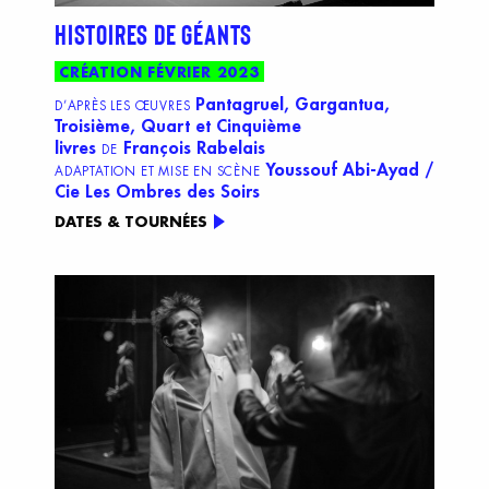
HISTOIRES DE GÉANTS
CRÉATION FÉVRIER 2023
Pantagruel, Gargantua,
D’APRÈS LES ŒUVRES
Troisième, Quart et Cinquième
livres
François Rabelais
DE
Youssouf Abi-Ayad /
ADAPTATION ET MISE EN SCÈNE
Cie Les Ombres des Soirs
DATES & TOURNÉES