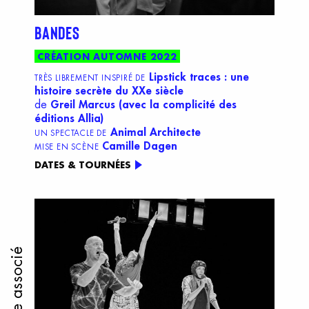
BANDES
CRÉATION AUTOMNE 2022
Lipstick traces : une
TRÈS LIBREMENT INSPIRÉ DE
histoire secrète
du XXe siècle
de
Greil Marcus (avec la complicité des
éditions Allia)
Animal Architecte
UN SPECTACLE DE
Camille Dagen
MISE EN SCÈNE
DATES & TOURNÉES
Artiste associé