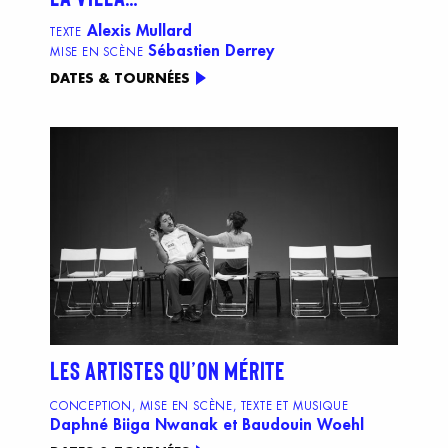
Alexis Mullard
TEXTE
Sébastien Derrey
MISE EN SCÈNE
DATES & TOURNÉES
LES ARTISTES QU’ON MÉRITE
CONCEPTION, MISE EN SCÈNE, TEXTE ET MUSIQUE
Daphné Biiga Nwanak et Baudouin Woehl