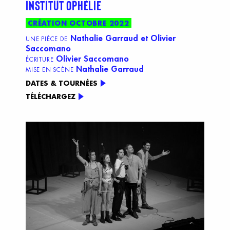
INSTITUT OPHÉLIE
CRÉATION OCTOBRE 2022
Nathalie Garraud et Olivier
UNE PIÈCE DE
Saccomano
Olivier Saccomano
ÉCRITURE
Nathalie Garraud
MISE EN SCÈNE
DATES & TOURNÉES
TÉLÉCHARGEZ