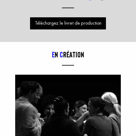
Téléchargez le livret de production
E
n
c
réation