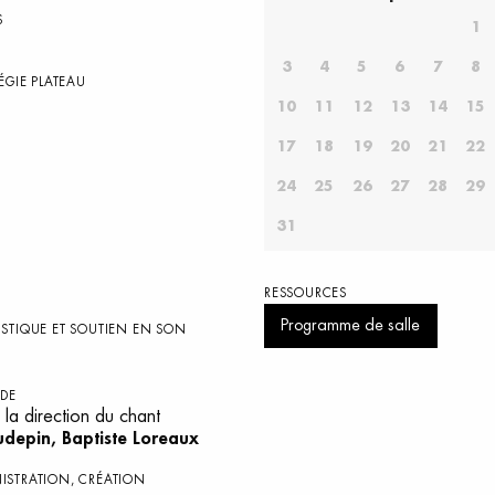
S
1
3
4
5
6
7
8
ÉGIE PLATEAU
10
11
12
13
14
15
17
18
19
20
21
22
24
25
26
27
28
29
31
RESSOURCES
Programme de salle
ISTIQUE ET SOUTIEN EN SON
 DE
 la direction du chant
udepin, Baptiste Loreaux
ISTRATION, CRÉATION