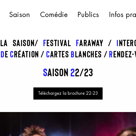
Saison
Comédie
Publics
Infos pr
 la saison
f
estival
f
araway
I
nte
s
d
e
c
réation
C
artes
b
lanches
R
endez-
S
aison
2
2/23
Téléchargez la brochure 22-23