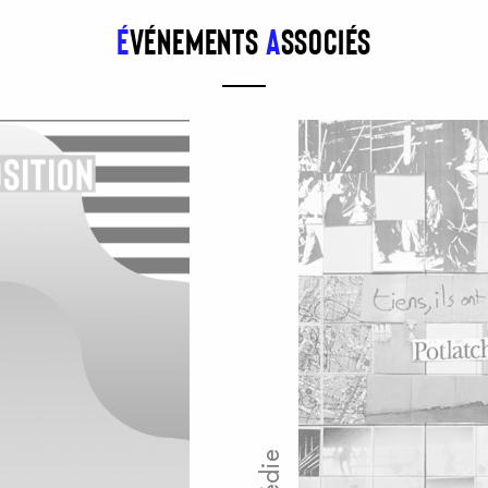
É
vénements
a
ssociés