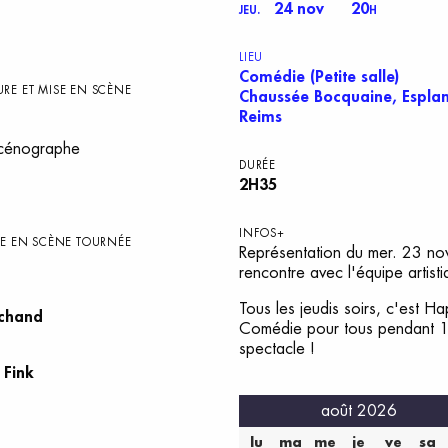
24 nov
20
JEU.
H
LIEU
Comédie (Petite salle)
URE ET MISE EN SCÈNE
Chaussée Bocquaine, Espla
Reims
scénographe
DURÉE
2H35
INFOS+
SE EN SCÈNE TOURNÉE
Représentation du mer. 23 nov
rencontre avec l'équipe artist
Tous les jeudis soirs, c'est H
rchand
Comédie pour tous pendant 1H
spectacle !
 Fink
août 2026
lu
ma
me
je
ve
sa