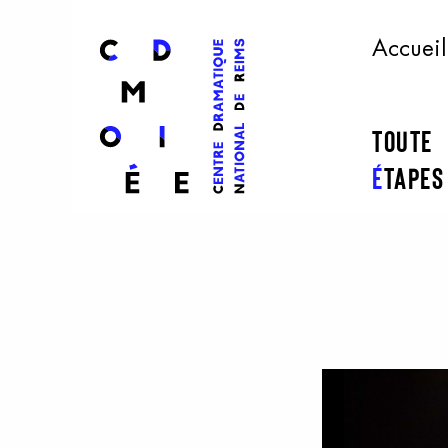
l
ogo
Accueil
Toute
É
tape
Aller au contenu principal