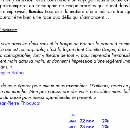
patiotemporel en compagnie de cinq interprètes qui jouent dans 
tre improvisé,
Bandes
tisse ainsi la matière d’une mémoire transg
pourrait être bien utile face aux défis qui s’annoncent…
 Architecte
 vivre dans les deux sens et la troupe de
Bandes
le parcourt comme
Ce qui est remarquable, c’est la façon dont Camille Dagen, à la m
scénographie, font « théâtre de tout », pour reprendre l’express
llent main dans la main, et donnent l’impression d’une légèreté impr
 ans. »
gitte Salino
de nous égarer pour mieux nous rassembler. D’ailleurs, après ce
 qui marche. Non pas poussé par des vents prévisibles mais, bille
s du passé pour mieux appréhender le présent. »
ean-Pierre Thibaudat
DATES
22 nov
20
MAR.
H
23 nov
20
MER.
H