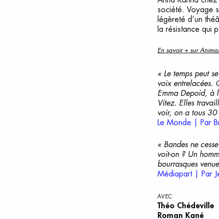
société. Voyage s
légèreté d’un théâ
la résistance qui 
En savoir + sur Animal
« Le temps peut se
voix entrelacées. 
Emma Depoid, à la 
Vitez. Elles travai
voir, on a tous 30
Le Monde | Par Bri
«
Bandes
ne cesse 
voit-on ? Un homme
bourrasques venue
Médiapart | Par J
AVEC
Théo Chédeville
Roman Kané