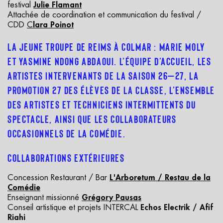
festival
Julie Flamant
Attachée de coordination et communication du festival /
CDD
C
lara Poinot
La
J
eune
t
roupe
d
e
R
eims
à
C
olmar :
M
arie
M
oly
e
t Yasmine
N
dong
A
bdaoui. L’équipe
d
’accueil,
l
es
a
rtistes
i
ntervenants
d
e
l
a
s
aison
2
6–27,
l
a
P
romotion
2
7 des
é
lèves
d
e
l
a
C
lasse,
l
’ensemble
d
es
a
rtistes
e
t
t
echniciens
i
ntermittents
d
u
s
pectacle,
a
insi
q
ue
l
es
c
ollaborateurs
o
ccasionnels
d
e
l
a
C
omédie.
COLLABORATIONS
E
XTÉRIEURES
Concession Restaurant / Bar
L'Arboretum / Restau de la
Comédie
Enseignant missionné
Grégory Pausas
Conseil artistique et projets INTERCAL
Echos Electrik / Afif
Riahi