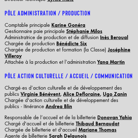
PÔLE
A
DMINISTRATION
/
P
RODUCTION
Comptable principale
Karine Gonéra
Gestionnaire paie principale
Stéphanie Milos
Administratrice de production et de diffusion
Inès Beroual
Chargée de production
Bénédicte Six
Chargée de production et formation (la Classe)
Joséphine
Villeroy
Attachée à la production et l’administration
Yana Martin
PÔLE
A
CTION
C
ULTURELLE
/
A
CCUEIL
/
C
OMMUNICATION
Chargé·es d’action culturelle et de développement des
publics
Virginie Bénévent
,
Alice Defloraine
,
Ugo Zanin
Chargée d'action culturelle et de développement des
publics - Itinérance
Andrea Blin
Responsable de l’accueil et de la billetterie
Donovan Yahia
Chargé d'accueil et de billetterie
Thibaud Bernaudat
Chargée de billetterie et d'accueil
Mariane Thomas
Agente de billetterie
Sarah Delaunois