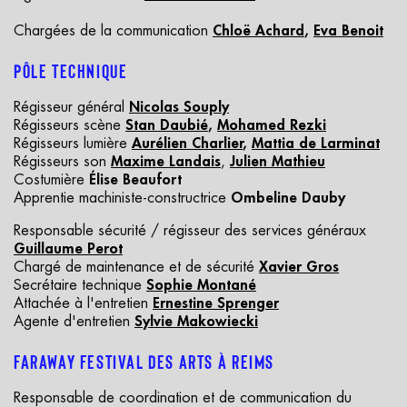
Chargées de la communication
Chloë Achard
,
Eva Benoit
PÔLE
T
ECHNIQUE
Régisseur général
Nicolas Souply
Régisseurs scène
Stan Daubié
,
Mohamed Rezki
Régisseurs lumière
Aurélien Charlier
,
Mattia de Larminat
Régisseurs son
Maxime Landais
,
Julien Mathieu
Costumière
Élise Beaufort
Apprentie machiniste-constructrice
Ombeline Dauby
Responsable sécurité / régisseur des services généraux
Guillaume Perot
Chargé de maintenance et de sécurité
Xavier Gros
Secrétaire technique
Sophie Montané
Attachée à l'entretien
Ernestine Sprenger
Agente d'entretien
Sylvie Makowiecki
FARAWAY
F
ESTIVAL
D
ES
A
RTS
À
R
EIMS
Responsable de coordination et de communication du