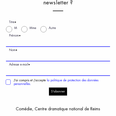
n
ewsletter
?
Titre
*
M
Mme
Autre
Prénom
*
Nom
*
Adresse e-mail
*
J'ai compris et j'accepte
la politique de protection des données
personnelles.
S'abonner
Comédie, Centre dramatique national de Reims