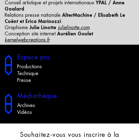
Conseil artistique et projets internationaux
YPAL / Anne
Goalard
Relations presse nationale
AlterMachine /
Elisabeth Le
Coënt et Erica Marinozzi
Graphisme
Julie Linotte
julielinotte.com
Conception site internet
Aurélien Goulet
kernelwebcreations.fr
E
space
p
ro.
Productions
Technique
Presse
M
édiathèque
Archives
Vidéos
S
ouhaitez-vous
v
ous
i
nscrire
à
l
a