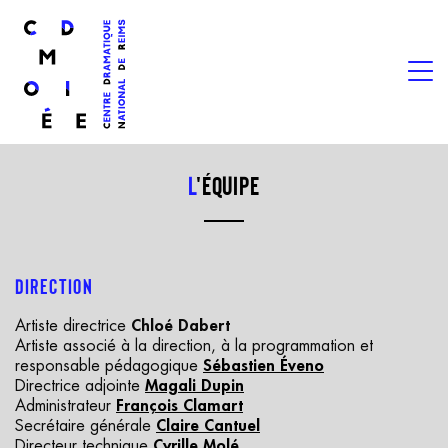
l
ogo
m
Aller au contenu principal
L
'équipe
DIRECTION
Artiste directrice
Chloé Dabert
Artiste associé à la direction, à la programmation et
responsable pédagogique
Sébastien Éveno
Directrice adjointe
Magali Dupin
Administrateur
François Clamart
Secrétaire générale
Claire Cantuel
Directeur technique
Cyrille Molé