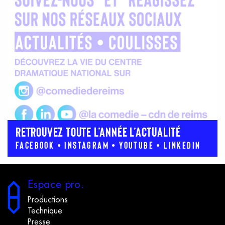
RETROUVEZ TOUTE L’ANNÉE L’ACTUALITÉ
Facebook • Instagram • Youtube • Linkedin
E
space
p
ro.
Productions
Technique
Presse