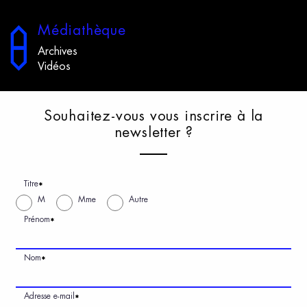
M
édiathèque
Archives
Vidéos
S
ouhaitez-vous
v
ous
i
nscrire
à
l
a
n
ewsletter
?
Titre
*
M
Mme
Autre
Prénom
*
Nom
*
Adresse e-mail
*