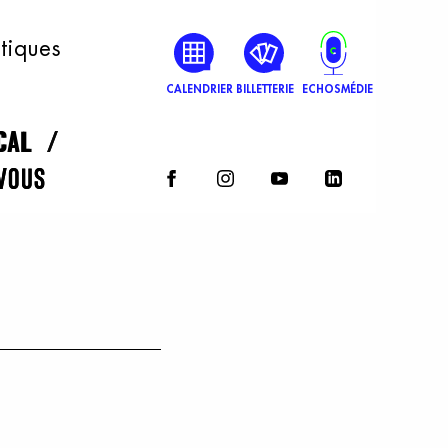
atiques
CALENDRIER
BILLETTERIE
ECHOSMÉDIE
rcal
rcal
vous
vous