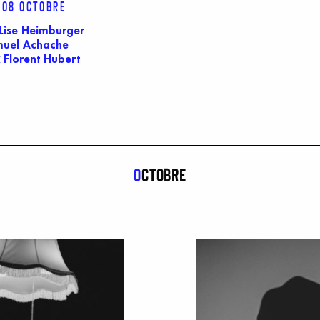
 08 octobre
Lise Heimburger
uel Achache
Florent Hubert
E
o
ctobre