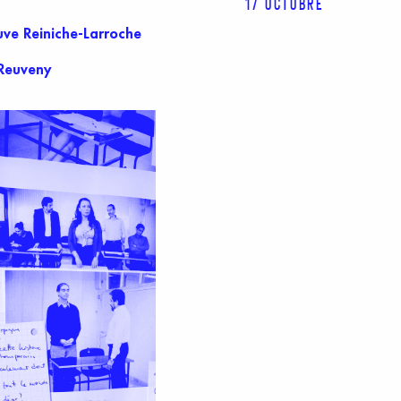
17 octobre
uve Reiniche-Larroche
 Reuveny