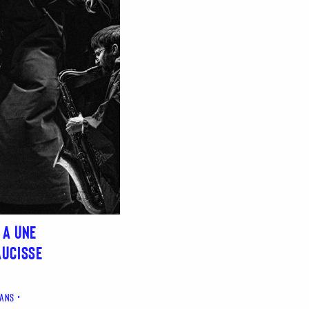
 A UNE
AUCISSE
 ANS