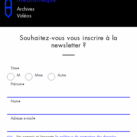
Archives
Vidéos
S
ouhaitez-vous
v
ous
i
nscrire
à
l
a
n
ewsletter
?
Titre
*
M
Mme
Autre
Prénom
*
Nom
*
Adresse e-mail
*