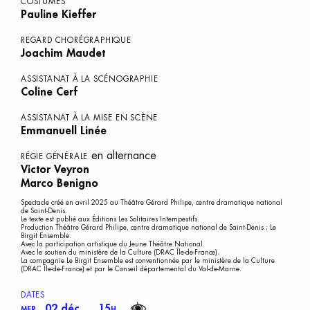
COSTUMES
Pauline Kieffer
REGARD CHORÉGRAPHIQUE
Joachim Maudet
ASSISTANAT À LA SCÉNOGRAPHIE
Coline Cerf
ASSISTANAT À LA MISE EN SCÈNE
Emmanuell Linée
en alternance
RÉGIE GÉNÉRALE
Victor Veyron
Marco Benigno
Spectacle créé en avril 2025 au Théâtre Gérard Philipe, centre dramatique national
de Saint-Denis.
Le texte est publié aux Éditions Les Solitaires Intempestifs.
Production Théâtre Gérard Philipe, centre dramatique national de Saint-Denis ; Le
Birgit Ensemble.
Avec la participation artistique du Jeune Théâtre National.
Avec le soutien du ministère de la Culture (DRAC Île-de-France).
La compagnie Le Birgit Ensemble est conventionnée par le ministère de la Culture
(DRAC Île-de-France) et par le Conseil départemental du Val-de-Marne.
DATES
02 déc
15
MER.
H