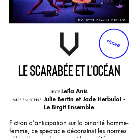
© CHRISTOPHE RAYNAUD DE LAGE
RÉSERVEZ
L
e
S
carabée
e
t
l
’océan
Leïla Anis
TEXTE
Julie Bertin et Jade Herbulot -
MISE EN SCÈNE
Le Birgit Ensemble
Fiction d’anticipation sur la binarité homme-
femme, ce spectacle déconstruit les normes