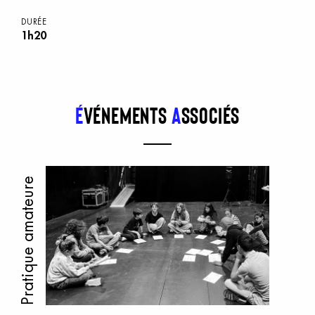
DURÉE
1h20
É
vénements
a
ssociés
Pratique amateure