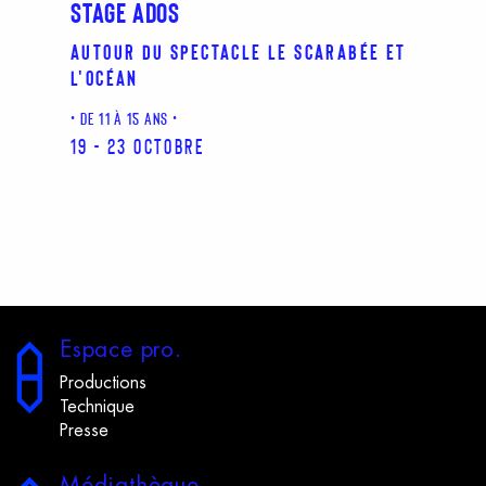
STAGE ADOS
Autour du spectacle Le Scarabée et
l'Océan
DE 11 À 15 ANS
19 - 23 octobre
E
space
p
ro.
Productions
Technique
Presse
M
édiathèque