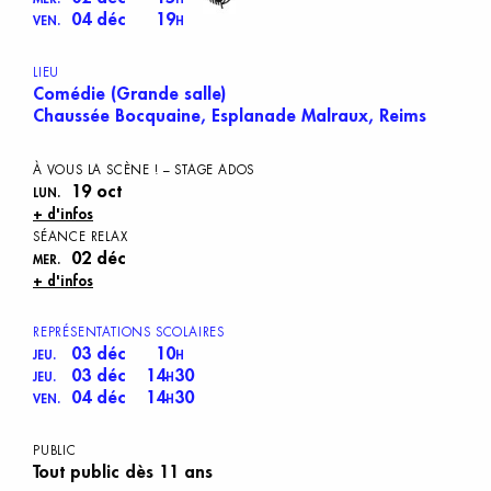
04 déc
19
VEN.
H
LIEU
Comédie (Grande salle)
Chaussée Bocquaine, Esplanade Malraux, Reims
À
V
OUS
L
A
S
CÈNE
!
–
S
TAGE
A
DOS
19 oct
LUN.
+ d'infos
S
ÉANCE
R
ELAX
02 déc
MER.
+ d'infos
REPRÉSENTATIONS SCOLAIRES
03 déc
10
JEU.
H
03 déc
14
30
JEU.
H
04 déc
14
30
VEN.
H
PUBLIC
Tout public dès 11 ans