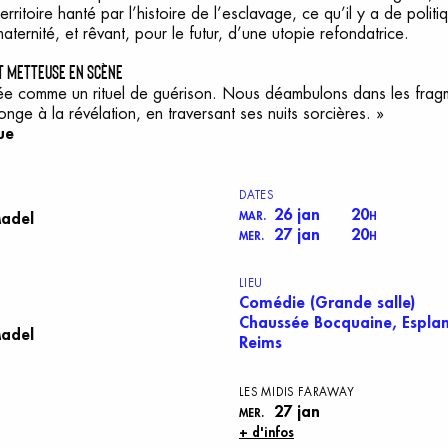
territoire hanté par l’histoire de l’esclavage, ce qu’il y a de polit
aternité, et rêvant, pour le futur, d’une utopie refondatrice.
et metteuse en scène
vée comme un rituel de guérison. Nous déambulons dans les fragm
ge à la révélation, en traversant ses nuits sorcières. »
ue
DATES
26 jan
20
Madel
MAR.
H
27 jan
20
MER.
H
LIEU
Comédie (Grande salle)
Chaussée Bocquaine, Espla
Madel
Reims
L
ES
M
IDIS
F
ARAWAY
27 jan
MER.
+ d'infos