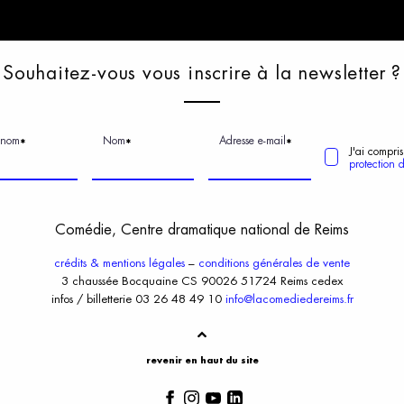
S
ouhaitez-vous
v
ous
i
nscrire
à
l
a
n
ewsletter
?
énom
Nom
Adresse e-mail
*
*
*
J'ai compris
protection 
Comédie, Centre dramatique national de Reims
crédits & mentions légales
–
conditions générales de vente
3 chaussée Bocquaine CS 90026 51724 Reims cedex
infos / billetterie 03 26 48 49 10
info@lacomediedereims.fr
revenir en haut du site