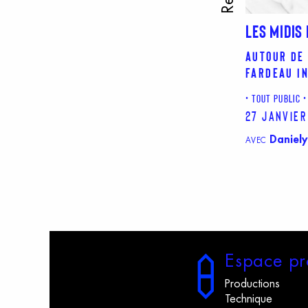
LES MIDIS
Autour de 
fardeau i
TOUT PUBLIC
27 janvier
Daniely
AVEC
E
space
p
r
Productions
Technique