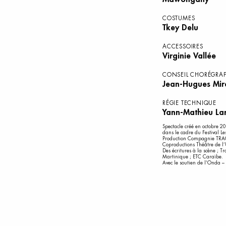
COSTUMES
Tkey Delu
ACCESSOIRES
Virginie Vallée
CONSEIL CHORÉGRA
Jean-Hugues Mir
RÉGIE TECHNIQUE
Yann-Mathieu La
Spectacle créé en octobre 
dans le cadre du Festival L
Production Compagnie TRA
Coproductions Théâtre de l’
Des écritures à la scène ; 
Martinique ; ETC Caraïbe.
Avec le soutien de l’Onda – 