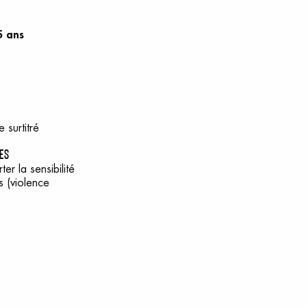
5 ans
 surtitré
es
er la sensibilité
s (violence