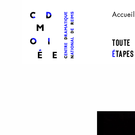
l
ogo
Accueil
Toute
É
tape
Aller au contenu principal