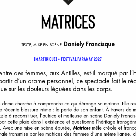
M
atrices
Daniely Francisque
TEXTE, MISE EN SCÈNE
[MARTINIQUE]
Festival faraway 2027
tre des femmes, aux Antilles, est-il marqué par l’Hi
partir d’un drame personnel, ce spectacle fait le réc
ue sur les douleurs léguées dans les corps.
e dame cherche à comprendre ce qui dérange sa matrice. Elle rev
e récente blessure intime : la perte de son enfant. À travers de m
zle à reconstituer, l’autrice et metteuse en scène Daniely Franci
 par cette plaie dans l’existence et questionne l’héritage transgén
e. Avec une mise en scène épurée,
Matrices
mêle créole et franç
rale transmise par les matrices des femmes d’une même lignée, c