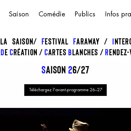
Saison
Comédie
Publics
Infos pr
 la saison
f
estival
f
araway
I
nte
s
d
e
c
réation
C
artes
b
lanches
R
endez-
S
aison
2
6/27
Téléchargez l'avant-programme 26–27