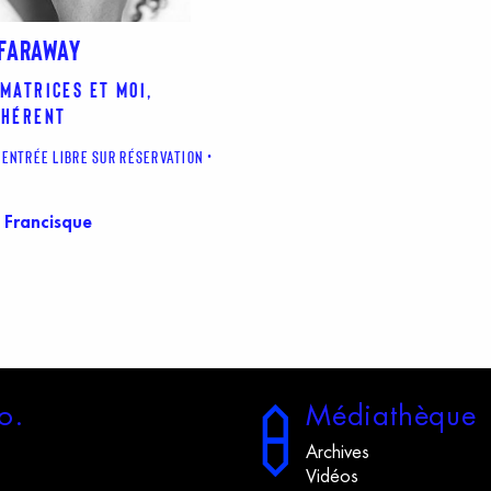
 FARAWAY
Matrices et Moi,
nhérent
ENTRÉE LIBRE SUR RÉSERVATION
 Francisque
o.
M
édiathèque
Archives
Vidéos