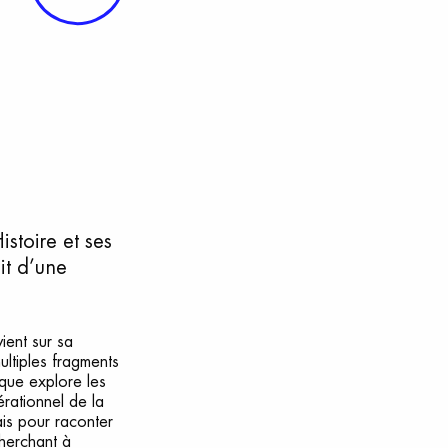
stoire et ses
it d’une
ient sur sa
ultiples fragments
sque explore les
érationnel de la
ais pour raconter
herchant à