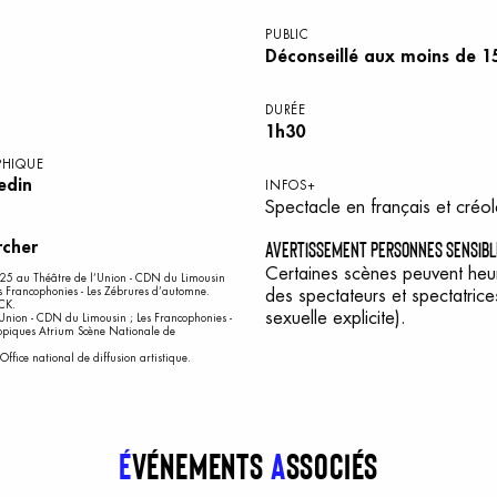
PUBLIC
Déconseillé aux moins de 1
DURÉE
1h30
PHIQUE
edin
INFOS+
Spectacle en français et créole
avertissement personnes sensibl
rcher
Certaines scènes peuvent heurt
2025 au Théâtre de l’Union - CDN du Limousin
es Francophonies - Les Zébrures d’automne.
des spectateurs et spectatrice
CK.
sexuelle explicite).
Union - CDN du Limousin ; Les Francophonies -
Tropiques Atrium Scène Nationale de
Office national de diffusion artistique.
É
vénements
a
ssociés