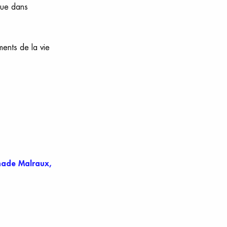
ique dans
ents de la vie
nade Malraux,