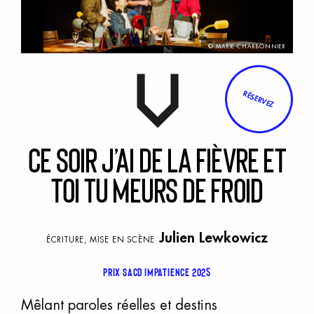
© MARIE CHARBONNIER
RÉSERVEZ
C
e
s
oir
j
’ai
d
e
l
a
f
ièvre
e
t
t
oi
t
u
m
eurs
d
e
f
roid
Julien Lewkowicz
ÉCRITURE, MISE EN SCÈNE
Prix SACD Impatience 2025
Mêlant paroles réelles et destins