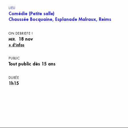
LIEU
Comédie (Petite salle)
Chaussée Bocquaine, Esplanade Malraux, Reims
O
N
D
EBRIEFE
!
18 nov
MER.
+ d'infos
PUBLIC
Tout public dès 15 ans
DURÉE
1h15