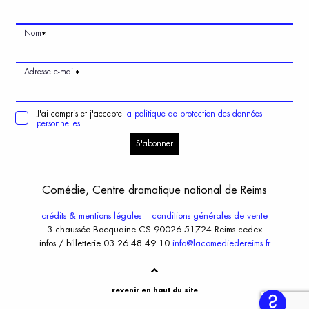
Nom
*
Adresse e-mail
*
J'ai compris et j'accepte
la politique de protection des données
personnelles.
S'abonner
Comédie, Centre dramatique national de Reims
crédits & mentions légales
–
conditions générales de vente
3 chaussée Bocquaine CS 90026 51724 Reims cedex
infos / billetterie 03 26 48 49 10
info@lacomediedereims.fr
revenir en haut du site