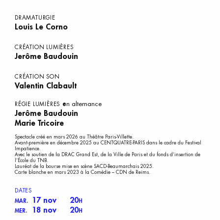
DRAMATURGIE
Louis Le Corno
CRÉATION LUMIÈRES
Jerôme Baudouin
CRÉATION SON
Valentin Clabault
e
n alternance
RÉGIE LUMIÈRES
Jerôme Baudouin
Marie Tricoire
Spectacle créé en mars 2026 au Théâtre Paris-Villette.
Avant-première en décembre 2025 au CENTQUATRE-PARIS dans le cadre du Festival
Impatience.
Avec le soutien de la DRAC Grand Est, de la Ville de Paris et du fonds d’insertion de
l’École du TNB.
Lauréat de la bourse mise en scène SACD-Beaumarchais 2025.
Carte blanche en mars 2023 à la Comédie – CDN de Reims.
DATES
17 nov
20
MAR.
H
18 nov
20
MER.
H