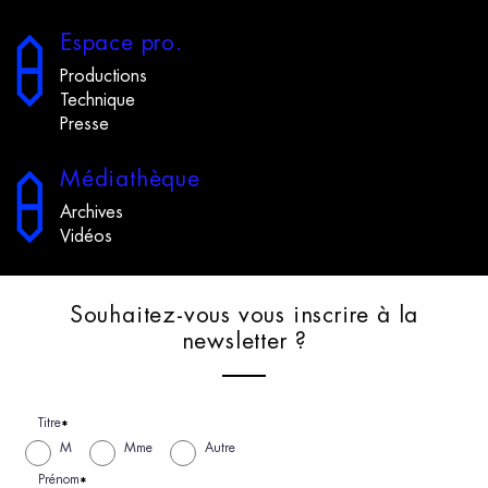
E
space
p
ro.
Productions
Technique
Presse
M
édiathèque
Archives
Vidéos
S
ouhaitez-vous
v
ous
i
nscrire
à
l
a
n
ewsletter
?
Titre
*
M
Mme
Autre
Prénom
*