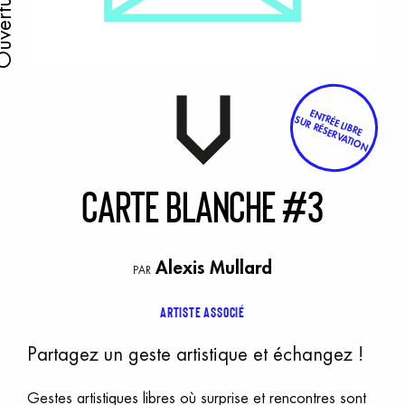
verture
ENTRÉE LIBRE
SUR RÉSERVATION
C
arte
b
lanche
#
3
Alexis Mullard
PAR
Artiste associé
Partagez un geste artistique et échangez !
Gestes artistiques libres où surprise et rencontres sont