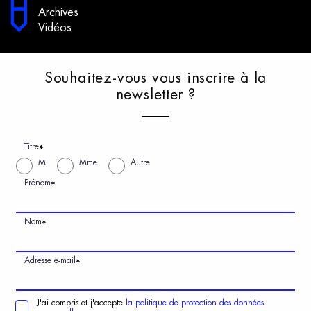
Archives
Vidéos
S
ouhaitez-vous
v
ous
i
nscrire
à
l
a
n
ewsletter
?
Titre
*
M
Mme
Autre
Prénom
*
Nom
*
Adresse e-mail
*
J'ai compris et j'accepte
la politique de protection des données