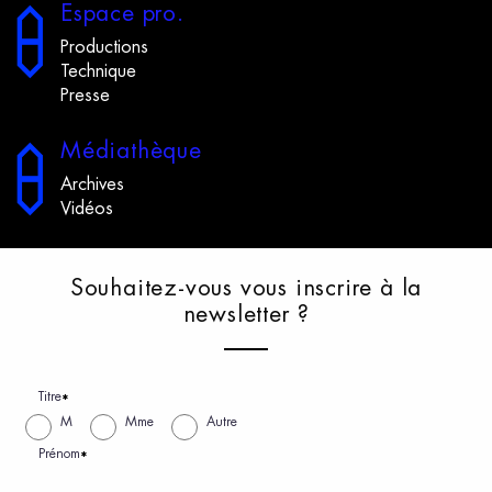
E
space
p
ro.
Productions
Technique
Presse
M
édiathèque
Archives
Vidéos
S
ouhaitez-vous
v
ous
i
nscrire
à
l
a
n
ewsletter
?
Titre
*
M
Mme
Autre
Prénom
*