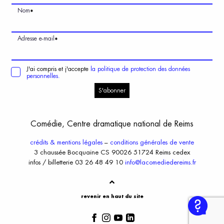
Nom
*
Adresse e-mail
*
J'ai compris et j'accepte
la politique de protection des données
personnelles.
S'abonner
Comédie, Centre dramatique national de Reims
crédits & mentions légales
–
conditions générales de vente
3 chaussée Bocquaine CS 90026 51724 Reims cedex
infos / billetterie 03 26 48 49 10
info@lacomediedereims.fr
revenir en haut du site