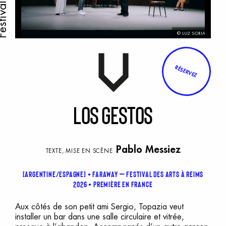
© LUZ SORIA
RÉSERVEZ
L
os
g
estos
Pablo Messiez
TEXTE, MISE EN SCÈNE
[Argentine/Espagne]
Faraway – Festival des arts à Reims
2026
Première en France
Aux côtés de son petit ami Sergio, Topazia veut
installer un bar dans une salle circulaire et vitrée,