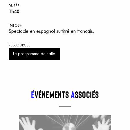
DURÉE
1h40
INFOS+
Spectacle en espagnol surtitré en français.
RESSOURCES
Le programme de salle
É
vénements
a
ssociés