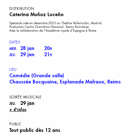
DISTRIBUTION
Caterina Muñoz Luceño
Spectacle créé en décembre 2023 au Théâtre Valle-Inclán, Madrid.
Production
Centro Dramático Nacional, Teatro Kamikaze.
Avec la collaboration de
l'Académie royale d'Espagne à Rome.
DATES
28 jan
20
MER.
H
29 jan
21
JEU.
H
LIEU
Comédie (Grande salle)
Chaussée Bocquaine, Esplanade Malraux, Reims
S
OIRÉE
M
USICALE
29 jan
JEU.
+ d'infos
PUBLIC
Tout public dès 12 ans