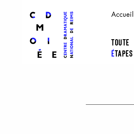
l
ogo
Accueil
Toute
É
tape
Aller au contenu principal