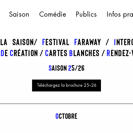
Saison
Comédie
Publics
Infos pr
 la saison
f
estival
f
araway
I
nte
s
d
e
c
réation
C
artes
b
lanches
R
endez-
S
aison
2
5/26
Téléchargez la brochure 25–26
o
ctobre