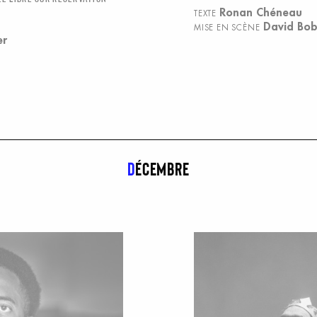
Ronan Chéneau
TEXTE
David Bo
MISE EN SCÈNE
er
d
écembre