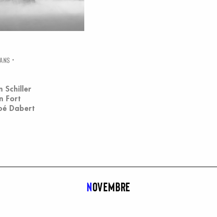
 ANS
n Schiller
n Fort
oé Dabert
n
ovembre