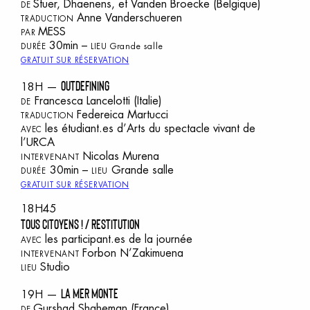
Stuer, Dhaenens, et Vanden Broecke
(Belgique)
DE
Anne Vanderschueren
TRADUCTION
MESS
PAR
30min –
Grande salle
DURÉE
LIEU
GRATUIT SUR RÉSERVATION
OUTDEFINING
18H —
Francesca Lancelotti
(Italie)
DE
Federeica Martucci
TRADUCTION
les étudiant.es d’Arts du spectacle vivant de
AVEC
l’URCA
Nicolas Murena
INTERVENANT
30min –
Grande salle
DURÉE
LIEU
GRATUIT SUR RÉSERVATION
18H45
Tous citoyens ! / RESTITUTION
les participant.es de la journée
AVEC
Forbon N’Zakimuena
INTERVENANT
Studio
LIEU
LA MER MONTE
19H —
Gurshad Shaheman
(France)
DE