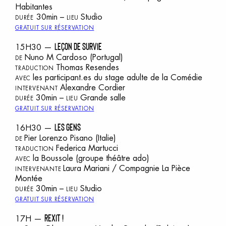
Habitantes
30min –
Studio
DURÉE
LIEU
GRATUIT SUR RÉSERVATION
LEÇON DE SURVIE
15H30 —
Nuno M Cardoso
(Portugal)
DE
Thomas Resendes
TRADUCTION
les participant.es du stage adulte de la Comédie
AVEC
Alexandre Cordier
INTERVENANT
30min –
Grande salle
DURÉE
LIEU
GRATUIT SUR RÉSERVATION
LES GENS
16H30 —
Pier Lorenzo Pisano
(Italie)
DE
Federica Martucci
TRADUCTION
la Boussole
(groupe théâtre ado)
AVEC
Laura Mariani / Compagnie La Pièce
INTERVENANTE
Montée
30min –
Studio
DURÉE
LIEU
GRATUIT SUR RÉSERVATION
REXIT !
17H —