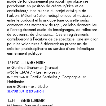
mode de fonctionnement participatif qui place ses
participants en position de créateur/trice et de
contributeur/ trice au sein du projet artistique de
Forbon. Mêlant création radiophonique et musicale,
entre le podcast et la mixtape (une cassette audio
contenant des morceaux de rap), ce labo donnera lieu
à l’enregistrement audio de témoignages, de réflexions,
de souvenirs, de chansons... Ces enregistrements
contribueront à l’écriture de ce spectacle. Une invitation
pour les volontaires à découvrir un processus de
création pluridisciplinaire au service d'une thématique
éminemment politique.
LA MER MONTE
13H30 —
Gurshad Shaheman
(France)
DE
le CIAM / « Les rémoises »
AVEC
Camille Berthelot / Compagnie Les
INTERVENANTE
Habitantes
30min –
Studio
DURÉE
LIEU
GRATUIT SUR RÉSERVATION
93M DE LONGUEUR
14H —
Denise Duncan
(Espagne)
DE