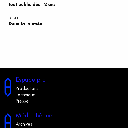
Tout public dès 12 ans
DURÉE
Toute la journée!
E
space
p
ro.
Productions
Technique
Presse
M
édiathèque
Archives