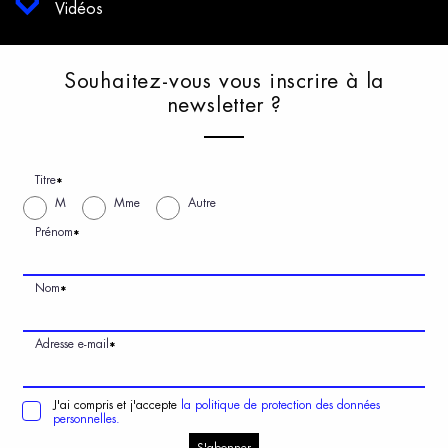
Vidéos
S
ouhaitez-vous
v
ous
i
nscrire
à
l
a
n
ewsletter
?
Titre
*
M
Mme
Autre
Prénom
*
Nom
*
Adresse e-mail
*
J'ai compris et j'accepte
la politique de protection des données
personnelles.