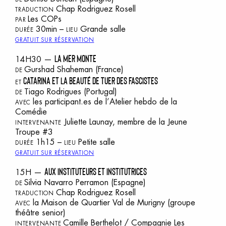
Chap Rodriguez Rosell
TRADUCTION
Les COPs
PAR
30min –
Grande salle
DURÉE
LIEU
GRATUIT SUR RÉSERVATION
LA MER MONTE
14H30 —
Gurshad Shaheman
(France)
DE
CATARINA ET LA BEAUTÉ DE TUER DES FASCISTES
ET
Tiago Rodrigues
(Portugal)
DE
les participant.es de l’Atelier hebdo de la
AVEC
Comédie
Juliette Launay, membre de la Jeune
INTERVENANTE
Troupe #3
1h15 –
Petite salle
DURÉE
LIEU
GRATUIT SUR RÉSERVATION
AUX INSTITUTEURS ET INSTITUTRICES
15H —
Silvia Navarro Perramon
(Espagne)
DE
Chap Rodriguez Rosell
TRADUCTION
la Maison de Quartier Val de Murigny (groupe
AVEC
théâtre senior)
Camille Berthelot / Compagnie Les
INTERVENANTE