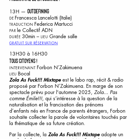
OUTDEFINING
13H —
Francesca Lancelotti
(Italie)
DE
Federica Martucci
TRADUCTION
le Collectif ADN
PAR
30min –
Grande salle
DURÉE
LIEU
GRATUIT SUR RÉSERVATION
13H30 à 16H30
TOUS CITOYENS !
Forbon N’Zakimuena
INTERVENANT
Bocal
LIEU
Zola As Fuck!!! Mixtape
est le labo rap, récit & radio
proposé par Forbon N’Zakimuena. En marge de son
spectacle prévu pour l'automne 2025,
Zola... Pas
comme Émile!!!
, qui s’intéresse à la question de la
naturalisation et la francisation des prénoms
d’enfants nés en France de parents étrangers, Forbon
souhaite collecter la parole de volontaires touchés par
la thématique de sa future création.
Par la collecte, la
Zola As Fuck!!! Mixtape
adopte un