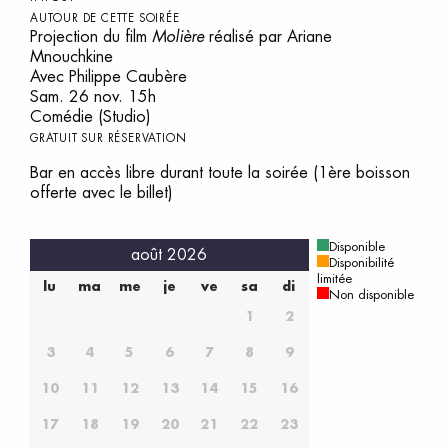
AUTOUR DE CETTE SOIRÉE
Projection du film
Molière
réalisé par Ariane
Mnouchkine
Avec Philippe Caubère
Sam. 26 nov. 15h
Comédie (Studio)
GRATUIT SUR RÉSERVATION
Bar en accès libre durant toute la soirée (1ère boisson
offerte avec le billet)
Disponible
août 2026
Disponibilité
limitée
lu
ma
me
je
ve
sa
di
Non disponible
1
2
3
4
5
6
7
8
9
10
11
12
13
14
15
16
17
18
19
20
21
22
23