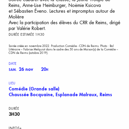
Reims, Anne-Lise Heimburger, Noëmie Ksicova
et Sébastien Éveno. Lectures et impromptus autour de
Molière
Avec la participation des élèves du CRR de Reims, dirigé
par Valérie Robert.
DURÉE ESTIMÉE 1H30
Soirée créée en novembre 2022. Production Comédie - CDN de Reims. Photo : Bal
Littéraire – Fabrice Melquiot dans le cadre des 50 ans de Maison(s) de la Comédie –
CDN de Reims (octobre 2019).
DATE
26 nov
20
SAM.
H
LIEU
Comédie (Grande salle)
Chaussée Bocquaine, Esplanade Malraux, Reims
DURÉE
3H30
INFOS+