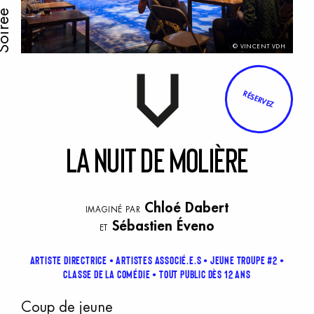
oirée
© VINCENT VDH
RÉSERVEZ
L
a
n
uit
d
e
M
olière
Chloé Dabert
IMAGINÉ PAR
Sébastien Éveno
ET
Artiste directrice
Artistes associé.e.s
Jeune troupe #2
Classe de la Comédie
Tout public dès 12 ans
Coup de jeune