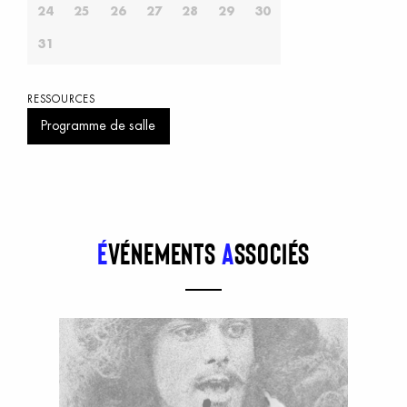
24
25
26
27
28
29
30
31
RESSOURCES
Programme de salle
É
vénements
a
ssociés