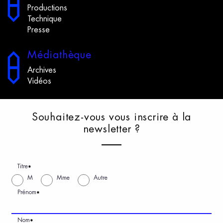
Productions
Technique
Presse
M
édiathèque
Archives
Vidéos
S
ouhaitez-vous
v
ous
i
nscrire
à
l
a
n
ewsletter
?
Titre
*
M
Mme
Autre
Prénom
*
Nom
*