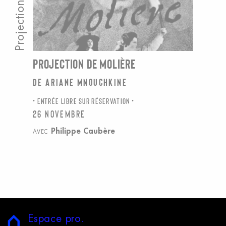
Projection
PROJECTION DE MOLIÈRE
de Ariane Mnouchkine
ENTRÉE LIBRE SUR RÉSERVATION
26 novembre
Philippe Caubère
AVEC
E
space
p
ro.