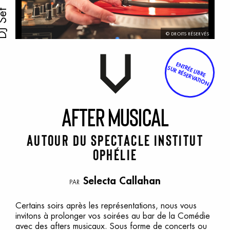
J Set
© DROITS RÉSERVÉS
ENTRÉE LIBRE
SUR RÉSERVATION
A
fter
m
usical
Autour du spectacle Institut
Ophélie
Selecta Callahan
PAR
Certains soirs après les représentations, nous vous
invitons à prolonger vos soirées au bar de la Comédie
avec des afters musicaux. Sous forme de concerts ou