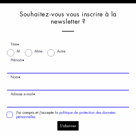
S
ouhaitez-vous
v
ous
i
nscrire
à
l
a
n
ewsletter
?
Titre
*
M
Mme
Autre
Prénom
*
Nom
*
Adresse e-mail
*
J'ai compris et j'accepte
la politique de protection des données
personnelles.
S'abonner