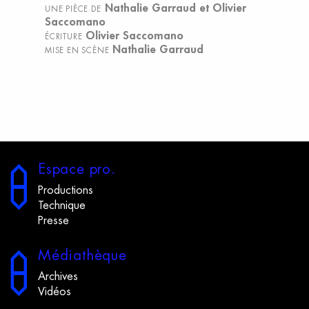
Nathalie Garraud et Olivier
UNE PIÈCE DE
Saccomano
Olivier Saccomano
ÉCRITURE
Nathalie Garraud
MISE EN SCÈNE
E
space
p
ro.
Productions
Technique
Presse
M
édiathèque
Archives
Vidéos