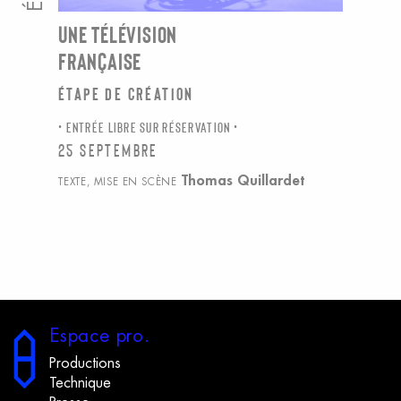
UNE TÉLÉVISION
FRANÇAISE
Étape de création
ENTRÉE LIBRE SUR RÉSERVATION
25 septembre
Thomas Quillardet
TEXTE, MISE EN SCÈNE
E
space
p
ro.
Productions
Technique