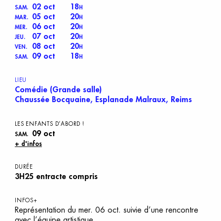
02 oct
18
SAM.
H
05 oct
20
MAR.
H
06 oct
20
MER.
H
07 oct
20
JEU.
H
08 oct
20
VEN.
H
09 oct
18
SAM.
H
LIEU
Comédie (Grande salle)
Chaussée Bocquaine, Esplanade Malraux, Reims
L
ES
E
NFANTS
D
’ABORD
!
09 oct
SAM.
+ d'infos
DURÉE
3H25 entracte compris
INFOS+
Représentation du mer. 06 oct. suivie d’une rencontre
avec l’équipe artistique