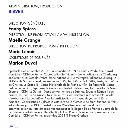
ADMINISTRATION, PRODUCTION
8 AVRIL
DIRECTION GÉNÉRALE
Fanny Spiess
DIRECTION DE PRODUCTION / ADMINISTRATION
Maëlle Grange
DIRECTION DE PRODUCTION / DIFFUSION
Marie Lenoir
LOGISTIQUE DE TOURNÉE
Marion Duval
Spectacle créé en octobre 2021 à la Comédie – CDN de Reims. Production 8 avril,
Comédie – CDN de Reims. Coproduction Le Trident – Scène nationale de Cherbourg-
en-Cotentin, La Rose des Vents, Scène nationale Lille Métropole Villeneuve d’Ascq, Le
Théâtre de Sartrouville et des Yvelines – CDN, Le Théâtre de la Ville, Paris, Le Théâtre
de Chelles, Le Grand R – Scène Nationale de la Roche-sur-Yon, La Passerelle, Scène
nationale de Gap, Equinoxe, Scène nationale de Châteauroux, La Comédie de Saint-
Etienne – CDN, Le Gallia – Scène conventionnée de Saintes. Soutiens Région Ile-de-
France, Le Théâtre de Vanves, La Villette, Paris, en résidence à la Scène Nationale
d’Aubusson / La pépinière. Avec la participation artistique du Jeune Théâtre
National. Construction du décor Les ateliers de La Comédie de Saint-Étienne. 8 AVRIL
est soutenue par la DRAC Île-de-France – Ministère de la culture et de la
communication au titre du conventionnement et la Région Île-de-France au titre de la
Permanence artistique et culturelle. © photos : Photos de répétitions, résidence à la
Comédie – CDN de Reims, septembre 2021 © Pierre Grosbois
DATES