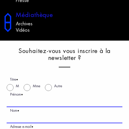
Presse
M
édiathèque
Archives
Vidéos
S
ouhaitez-vous
v
ous
i
nscrire
à
l
a
n
ewsletter
?
Titre
*
M
Mme
Autre
Prénom
*
Nom
*
Adresse e-mail
*