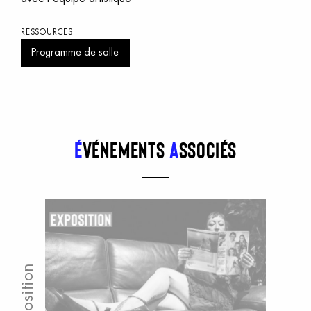
RESSOURCES
Programme de salle
É
vénements
a
ssociés
Exposition