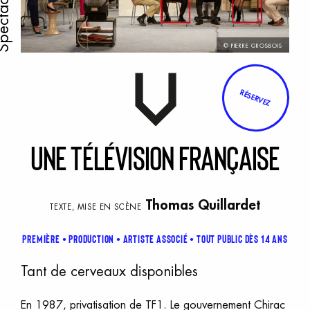
ectacle
© PIERRE GROSBOIS
RÉSERVEZ
U
ne
t
élévision
f
rançaise
Thomas Quillardet
TEXTE, MISE EN SCÈNE
Première
PRODUCTION
ARTISTE ASSOCIÉ
TOUT PUBLIC DÈS 14 ANS
Tant de cerveaux disponibles
En 1987, privatisation de TF1. Le gouvernement Chirac