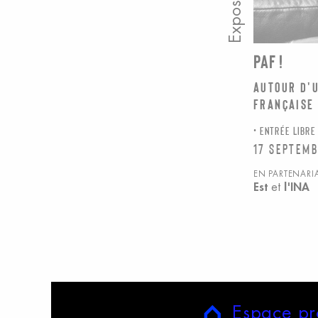
Exposition
PAF !
Autour d'U
française
ENTRÉE LIBRE
17 septemb
EN PARTENARI
Est
et
l'INA
E
space
p
r