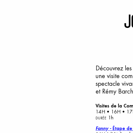
J
Découvrez les
une visite com
spectacle viv
et Rémy Barché
Visites de la Co
14H • 16H • 17H
1h
DURÉE
Fanny -
Étape de