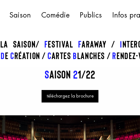
Saison
Comédie
Publics
Infos pr
 la saison
f
estival
f
araway
I
nte
s
d
e
c
réation
C
artes
b
lanches
R
endez-
S
aison
2
1/22
téléchargez la brochure