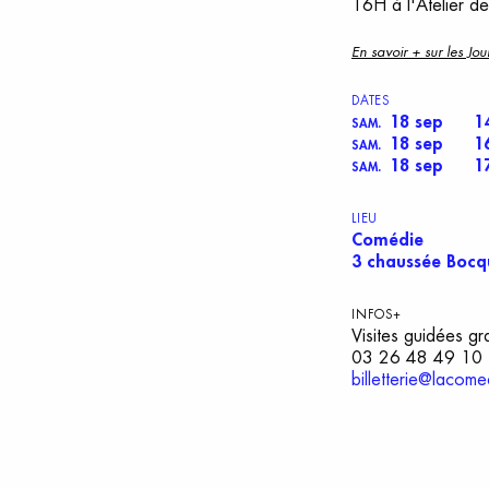
16H à l'Atelier 
En savoir + sur les J
DATES
18 sep
1
SAM.
18 sep
1
SAM.
18 sep
1
SAM.
LIEU
Comédie
3 chaussée Bocq
INFOS+
Visites guidées gr
03 26 48 49 10
billetterie@lacome