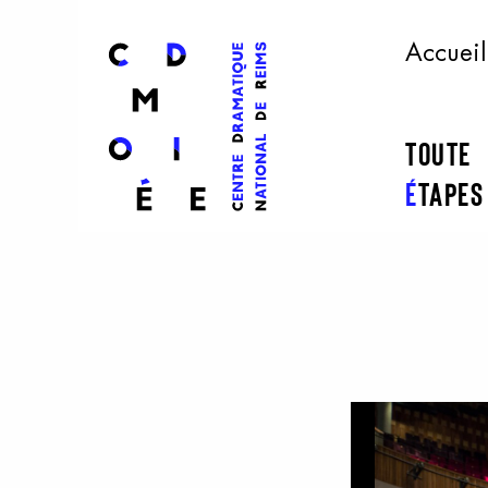
l
ogo
Accueil
Toute
É
tape
Aller au contenu principal