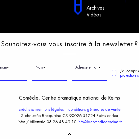
Archives
Vidéos
S
ouhaitez-vous
v
ous
i
nscrire
à
l
a
n
ewsletter
?
énom
Nom
Adresse e-mail
*
*
*
J'ai compris
protection 
Comédie, Centre dramatique national de Reims
crédits & mentions légales
–
conditions générales de vente
3 chaussée Bocquaine CS 90026 51724 Reims cedex
infos / billetterie 03 26 48 49 10
info@lacomediedereims.fr