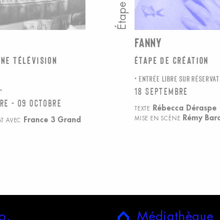
FANNY
ne télévision
Étape de création
ENTRÉE LIBRE SUR RÉSERVAT
18 septembre
re - 09 octobre
Rébecca Déraspe
TEXTE
Rémy Bar
France 3 Grand
MISE EN SCÈNE
AT AVEC
o.
M
édiathèque