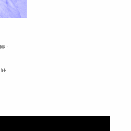
ION
ché