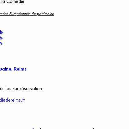
de la Comédie
ournées Européennes du patrimoine
4
H
6
H
7
H
uaine, Reims
atuites sur réservation
diedereims.fr