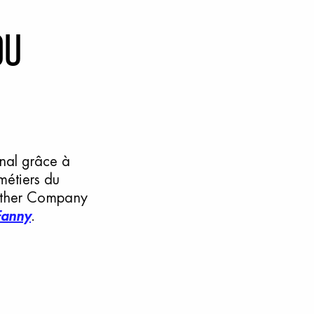
d
u
nal grâce à
métiers du
rother Company
Fanny
.