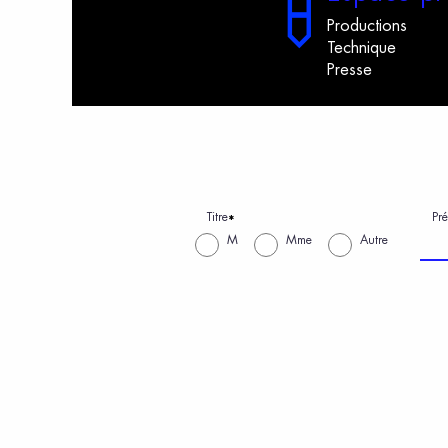
Productions
Technique
Presse
Titre
Pr
*
M
Mme
Autre