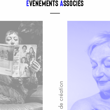
É
vénements
a
ssociés
Étape de création