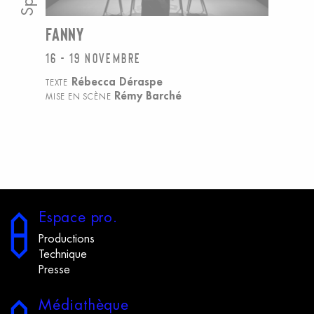
FANNY
16 - 19 novembre
Rébecca Déraspe
TEXTE
Rémy Barché
MISE EN SCÈNE
E
space
p
ro.
Productions
Technique
Presse
M
édiathèque