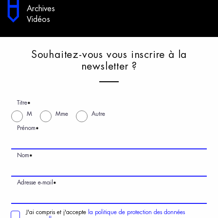
Archives
Vidéos
S
ouhaitez-vous
v
ous
i
nscrire
à
l
a
n
ewsletter
?
Titre
*
M
Mme
Autre
Prénom
*
Nom
*
Adresse e-mail
*
J'ai compris et j'accepte
la politique de protection des données