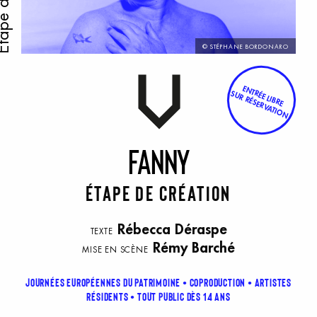
© STÉPHANE BORDONARO
ENTRÉE LIBRE
SUR RÉSERVATION
F
anny
Étape de création
Rébecca Déraspe
TEXTE
Rémy Barché
MISE EN SCÈNE
JOURNÉES EUROPÉENNES DU PATRIMOINE
COPRODUCTION
ARTISTES
RÉSIDENTS
TOUT PUBLIC DÈS 14 ANS