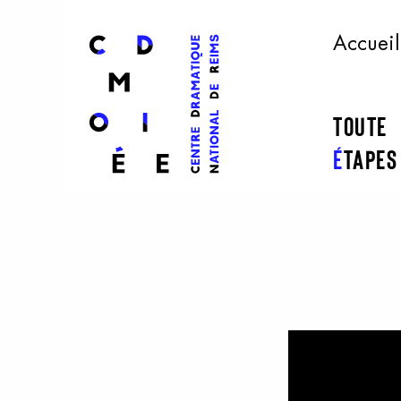
l
ogo
Accueil
Toute
É
tape
Aller au contenu principal