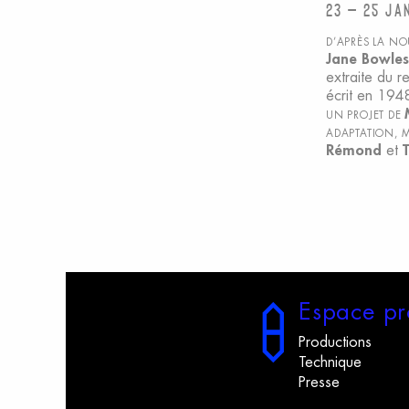
23 – 25 ja
D’APRÈS LA NO
Jane Bowles
extraite du re
écrit en 194
UN PROJET DE
ADAPTATION, 
Rémond
et
T
E
space
p
r
Productions
Technique
Presse