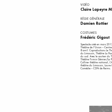
VIDÉO
Claire Lapeyre 
RÉGIE GÉNÉRALE
Damien Rottier
COSTUMES
Frédéric Gigout
Spectacle créé en mars 2013
Théâtre de l’Union – Centr
8 avril. Coproductions Le T
du Limousin, Théâtre La Pas
du sud. Avec le soutien du 
Théâtre Firmin Gémier/La Pi
Colline- théâtre national, L
théâtre du Limousin, Laure
Comédie – CDN de Reims.