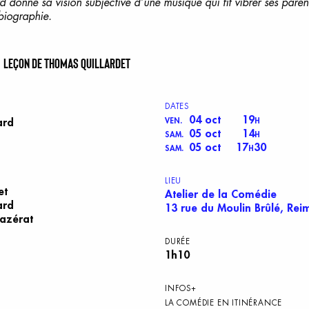
donne sa vision subjective d’une musique qui fit vibrer ses paren
biographie.
 Leçon de Thomas Quillardet
DATES
04 oct
19
ard
VEN.
H
05 oct
14
SAM.
H
05 oct
17
30
SAM.
H
LIEU
et
Atelier de la Comédie
ard
13 rue du Moulin Brûlé, Rei
Mazérat
DURÉE
1h10
INFOS+
LA COMÉDIE EN ITINÉRANCE