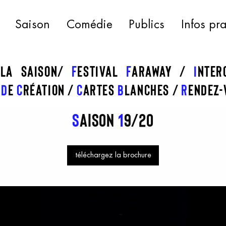
Saison
Comédie
Publics
Infos pr
 la saison
f
estival
f
araway
I
nte
s
d
e
c
réation
C
artes
b
lanches
R
endez-
S
aison
1
9/20
téléchargez la brochure