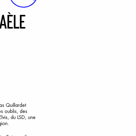
aèle
as Quillardet
s oublis, des
Elvis, du LSD, une
gion.