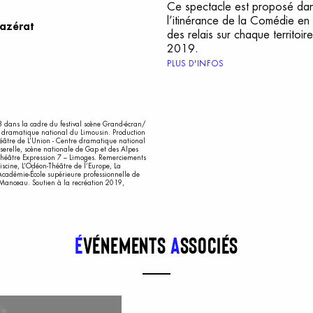
Ce spectacle est proposé dan
l’itinérance de la Comédie en
Mazérat
des relais sur chaque territoir
2019.
PLUS D'INFOS
 dans la cadre du festival scène Grand-écran/
e dramatique national du Limousin. Production
héâtre de L’Union - Centre dramatique national
serelle, scène nationale de Gap et des Alpes
Théâtre Expression 7 – Limoges. Remerciements
scine, L’Odéon-Théâtre de l’Europe, La
’Académie-École supérieure professionnelle de
 Manceau. Soutien à la recréation 2019,
É
vénements
a
ssociés