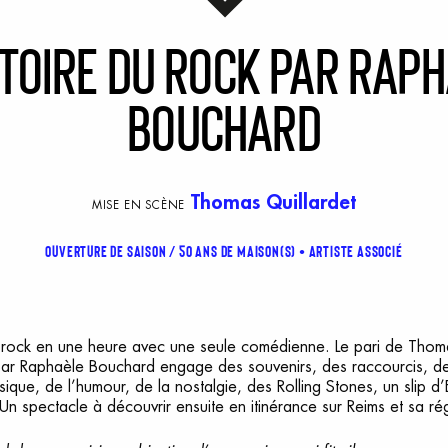
stoire
d
u
r
ock
p
ar
R
aph
B
ouchard
Thomas Quillardet
MISE EN SCÈNE
Ouverture de saison / 50 ans de maison(s)
Artiste associé
du rock en une heure avec une seule comédienne. Le pari de Thom
par Raphaèle Bouchard engage des souvenirs, des raccourcis, de
sique, de l’humour, de la nostalgie, des Rolling Stones, un slip d’
n spectacle à découvrir ensuite en itinérance sur Reims et sa ré