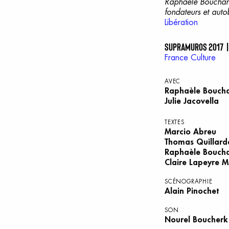
Raphaèle Bouchard 
fondateurs et auto
Libération
SUPRAMUROS 2017 |
France Culture
AVEC
Raphaèle Bouch
Julie Jacovella
TEXTES
Marcio Abreu
Thomas Quillard
Raphaèle Bouch
Claire Lapeyre 
SCÉNOGRAPHIE
Alain Pinochet
SON
Nourel Boucherk