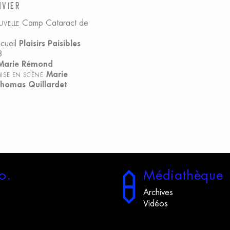
nvier
Camp Cataract
de
UVELLE
cueil
Plaisirs Paisibles
8
Marie Rémond
Marie
MISE EN SCÈNE
homas Quillardet
o.
M
édiathèque
Archives
Vidéos