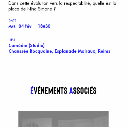
Dans cette évolution vers la respectabilité, quelle est la
place de Nina Simone ?
DATE
04 fév
18
30
MAR.
H
LIEU
Comédie (Studio)
Chaussée Bocquaine, Esplanade Malraux, Reims
É
vénements
a
ssociés