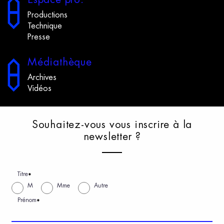
Productions
Technique
Presse
M
édiathèque
Archives
Vidéos
S
ouhaitez-vous
v
ous
i
nscrire
à
l
a
n
ewsletter
?
Titre
*
M
Mme
Autre
Prénom
*