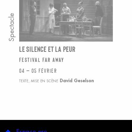
Spectacle
LE SILENCE ET LA PEUR
festival FAR away
04 – 05 février
David Geselson
TEXTE, MISE EN SCÈNE
E
space
p
ro.