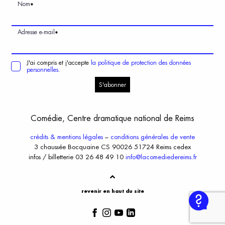
Nom
*
Adresse e-mail
*
J'ai compris et j'accepte
la politique de protection des données
personnelles.
S'abonner
Comédie, Centre dramatique national de Reims
crédits & mentions légales
–
conditions générales de vente
3 chaussée Bocquaine CS 90026 51724 Reims cedex
infos / billetterie 03 26 48 49 10
info@lacomediedereims.fr
revenir en haut du site