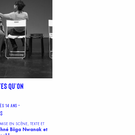
TES QU’ON
DÈS 14 ANS
rs
ISE EN SCÈNE, TEXTE ET
hné Biiga Nwanak et