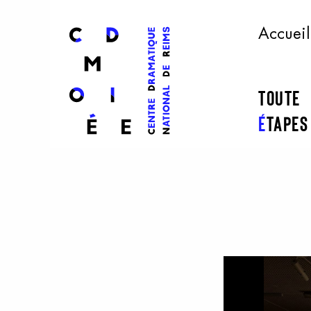
l
ogo
Accueil
Toute
É
tape
Aller au contenu principal