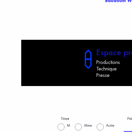
Baudouin W
E
space
p
r
Productions
Technique
Presse
Titre
Pr
*
M
Mme
Autre