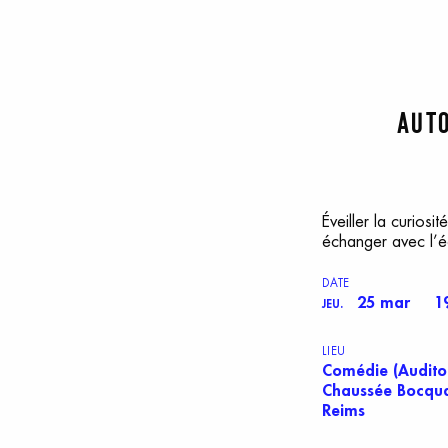
Auto
Éveiller la curios
échanger avec l’éq
DATE
25 mar
1
JEU.
LIEU
Comédie (Audito
Chaussée Bocqua
Reims