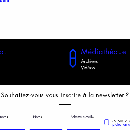
oehl
o.
M
édiathèque
Archives
Vidéos
S
ouhaitez-vous
v
ous
i
nscrire
à
l
a
n
ewsletter
?
énom
Nom
Adresse e-mail
*
*
*
J'ai compris
protection 