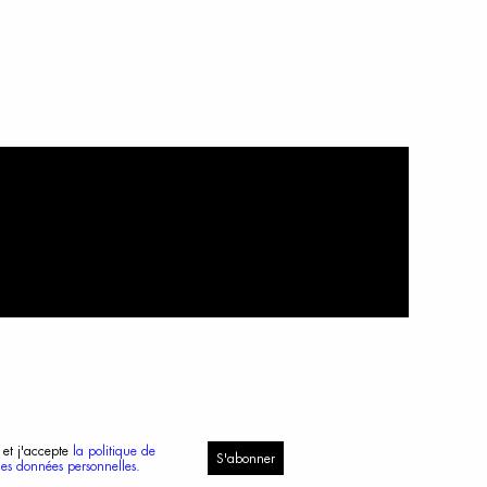
 et j'accepte
la politique de
S'abonner
des données personnelles.