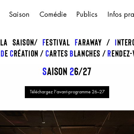
Saison
Comédie
Publics
Infos pr
 la saison
f
estival
f
araway
I
nte
s
d
e
c
réation
C
artes
b
lanches
R
endez-
S
aison
2
6/27
Téléchargez l'avant-programme 26–27