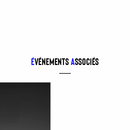
É
vénements
a
ssociés