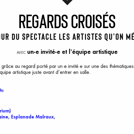
R
egards
c
roisés
ur du spectacle Les artistes qu'on m
un·e invité·e et l'équipe artistique
AVEC
ité grâce au regard porté par un·e invité·e sur une des thématique
uipe artistique juste avant d’entrer en salle.
9
H
rium)
ine, Esplanade Malraux,