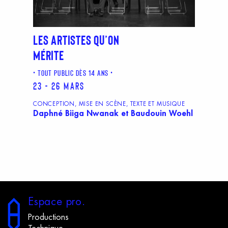
LES ARTISTES QU’ON
MÉRITE
TOUT PUBLIC DÈS 14 ANS
23 - 26 mars
CONCEPTION, MISE EN SCÈNE, TEXTE ET MUSIQUE
Daphné Biiga Nwanak et Baudouin Woehl
E
space
p
ro.
Productions