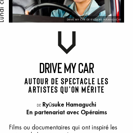
ndi ciné
DRIVE MY CAR DE RYŪSUKE HAMAGUCHI
D
rive
m
y
c
ar
Autour de spectacle Les
artistes qu'on mérite
Ryūsuke Hamaguchi
DE
En partenariat avec
Opéraims
Films ou documentaires qui ont inspiré les