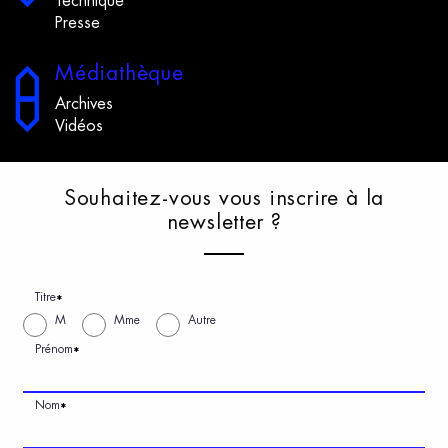
Technique
Presse
M
édiathèque
Archives
Vidéos
S
ouhaitez-vous
v
ous
i
nscrire
à
l
a
n
ewsletter
?
Titre
*
M
Mme
Autre
Prénom
*
Nom
*