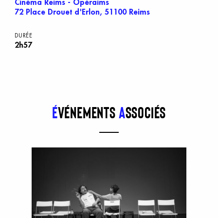
Cinéma Reims - Opéraims
72 Place Drouet d'Erlon, 51100 Reims
DURÉE
2h57
É
vénements
a
ssociés