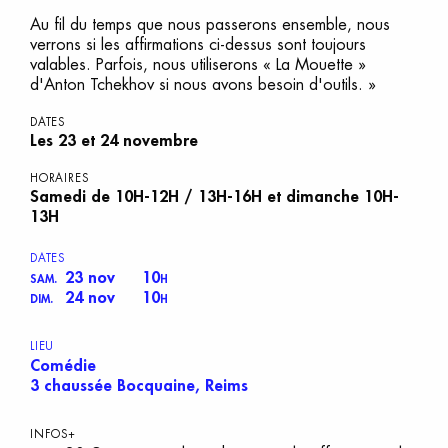
Au fil du temps que nous passerons ensemble, nous
verrons si les affirmations ci-dessus sont toujours
valables. Parfois, nous utiliserons « La Mouette »
d'Anton Tchekhov si nous avons besoin d'outils. »
DATES
Les 23 et 24 novembre
HORAIRES
Samedi de 10H-12H / 13H-16H et dimanche 10H-
13H
DATES
23 nov
10
SAM.
H
24 nov
10
DIM.
H
LIEU
Comédie
3 chaussée Bocquaine, Reims
INFOS+