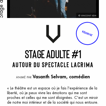
ge adulte
© VINCENT VDH
RÉSERVEZ
S
tage
a
dulte
#
1
Autour du spectacle Lacrima
Vasanth Selvam
, comédien
ANIMÉ PAR
« Le théâtre est un espace où je fais l'expérience de la
liberté, où je peux vivre les émotions qui me sont
proches et celles qui me sont éloignées. C'est un miroir
de notre moi intérieur et de la société qui nous entoure.