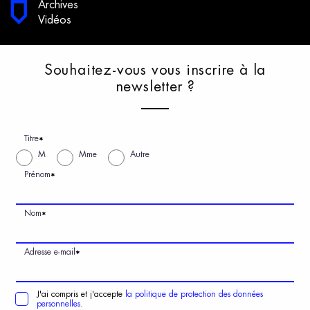
Archives
Vidéos
S
ouhaitez-vous
v
ous
i
nscrire
à
l
a
n
ewsletter
?
Titre
*
M
Mme
Autre
Prénom
*
Nom
*
Adresse e-mail
*
J'ai compris et j'accepte
la politique de protection des données
personnelles.