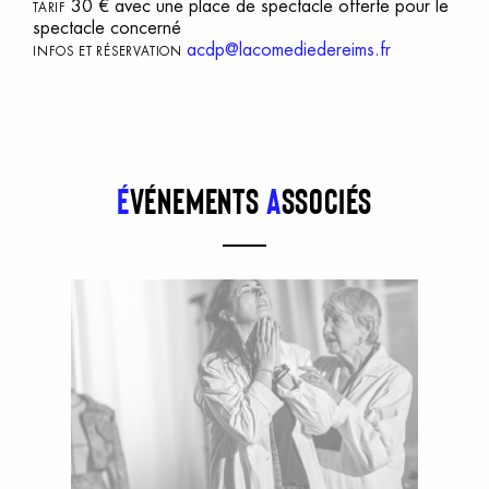
30 € avec une place de spectacle offerte pour le
TARIF
spectacle concerné
acdp@lacomediedereims.fr
INFOS ET RÉSERVATION
É
vénements
a
ssociés