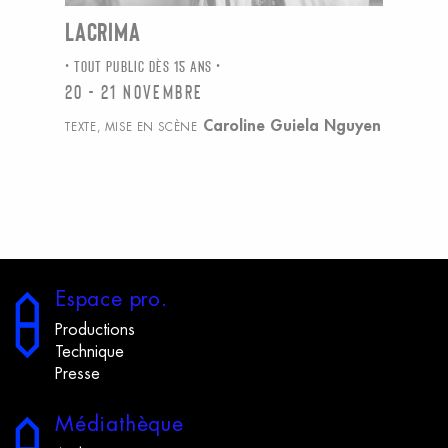
LACRIMA
TOUT PUBLIC DÈS 15 ANS
20 - 21 novembre
Caroline Guiela Nguyen
TEXTE, MISE EN SCÈNE
E
space
p
ro.
Productions
Technique
Presse
M
édiathèque