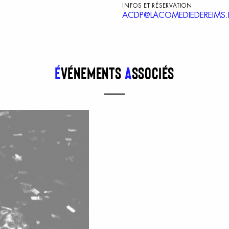
INFOS ET RÉSERVATION
ACDP@LACOMEDIEDEREIMS.
É
vénements
a
ssociés