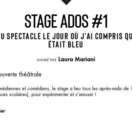
S
tage
a
dos
#
1
u spectacle Le jour où j'ai compris qu
était bleu
Laura Mariani
ANIMÉ PAR
uverte théâtrale
édiennes et comédiens, le stage a lieu tous les après-midis de
ces scolaires), pour expérimenter et s’amuser !
ier