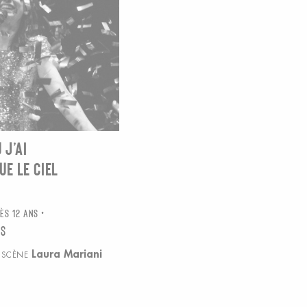
 J’AI
UE LE CIEL
U
ÈS 12 ANS
rs
Laura Mariani
N SCÈNE