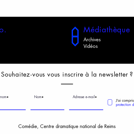
o.
M
édiathèque
Archives
Vidéos
S
ouhaitez-vous
v
ous
i
nscrire
à
l
a
n
ewsletter
?
énom
Nom
Adresse e-mail
*
*
*
J'ai compris
protection 
Comédie, Centre dramatique national de Reims