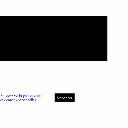
 et j'accepte
la politique de
S'abonner
des données personnelles.