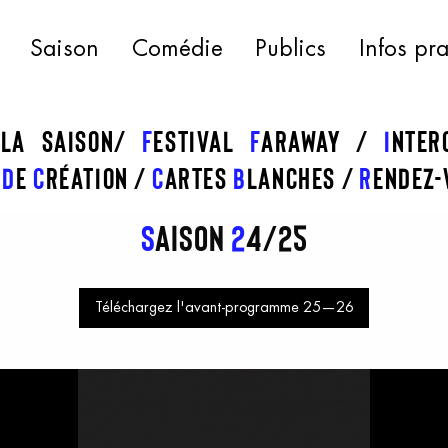
Saison
Comédie
Publics
Infos pr
 la saison
f
estival
f
araway
I
nte
s
d
e
c
réation
C
artes
b
lanches
R
endez-
S
aison
2
4/25
Téléchargez l'avant-programme 25—26