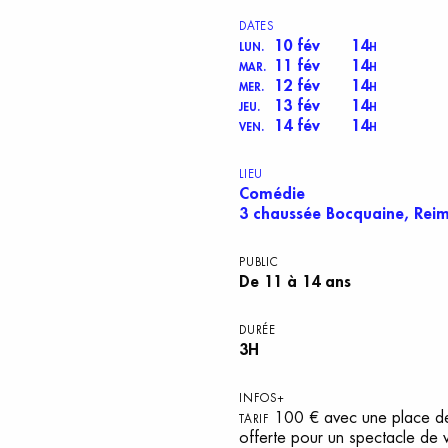
DATES
10 fév
14
LUN.
H
11 fév
14
MAR.
H
12 fév
14
MER.
H
13 fév
14
JEU.
H
14 fév
14
VEN.
H
LIEU
Comédie
3 chaussée Bocquaine, Rei
PUBLIC
De 11 à 14 ans
DURÉE
3H
INFOS+
100 € avec une place d
TARIF
offerte pour un spectacle de 