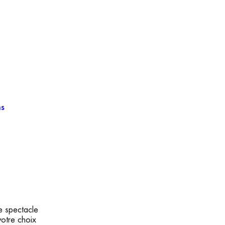
ms
e spectacle
votre choix