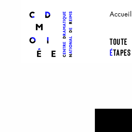
l
ogo
Accueil
Toute
É
tape
Aller au contenu principal