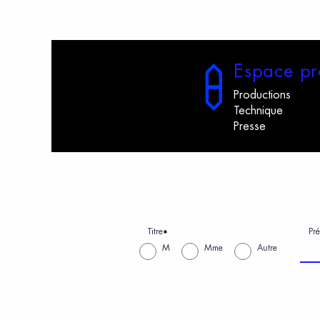
E
space
p
r
Productions
Technique
Presse
Titre
Pr
*
M
Mme
Autre