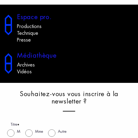
E
space
p
ro.
Productions
Technique
Presse
M
édiathèque
Archives
Vidéos
S
ouhaitez-vous
v
ous
i
nscrire
à
l
a
n
ewsletter
?
Titre
*
M
Mme
Autre