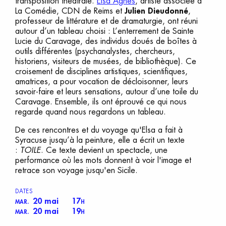
transposition théâtrale.
Elsa Agnès
, artiste associée à
La Comédie, CDN de Reims et
Julien Dieudonné
,
professeur de littérature et de dramaturgie, ont réuni
autour d’un tableau choisi : L’enterrement de Sainte
Lucie du Caravage, des individus doués de boîtes à
outils différentes (psychanalystes, chercheurs,
historiens, visiteurs de musées, de bibliothèque). Ce
croisement de disciplines artistiques, scientifiques,
amatrices, a pour vocation de décloisonner, leurs
savoir-faire et leurs sensations, autour d’une toile du
Caravage. Ensemble, ils ont éprouvé ce qui nous
regarde quand nous regardons un tableau.
De ces rencontres et du voyage qu'Elsa a fait à
Syracuse jusqu’à la peinture, elle a écrit un texte
:
TOILE
. Ce texte devient un spectacle, une
performance où les mots donnent à voir l'image et
retrace son voyage jusqu'en Sicile.
DATES
20 mai
17
MAR.
H
20 mai
19
MAR.
H