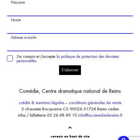
Prénom
*
Nom
*
Adresse e-mail
*
J'ai compris et j'accepte
la politique de protection des données
personnelles.
S'abonner
Comédie, Centre dramatique national de Reims
crédits & mentions légales
–
conditions générales de vente
3 chaussée Bocquaine CS 90026 51724 Reims cedex
infos / billetterie 03 26 48 49 10
info@lacomediedereims.fr
revenir en haut du site