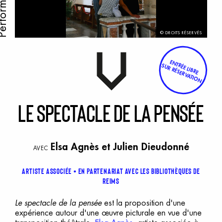
© DROITS RÉSERVÉS
ENTRÉE LIBRE
SUR RÉSERVATION
L
e
s
pectacle
d
e
l
a
p
ensée
Elsa Agnès
et
Julien Dieudonné
AVEC
Artiste associée
En partenariat avec les bibliothèques de
Reims
Le spectacle de la pensée
est la proposition d'une
expérience autour d'une œuvre picturale en vue d'une