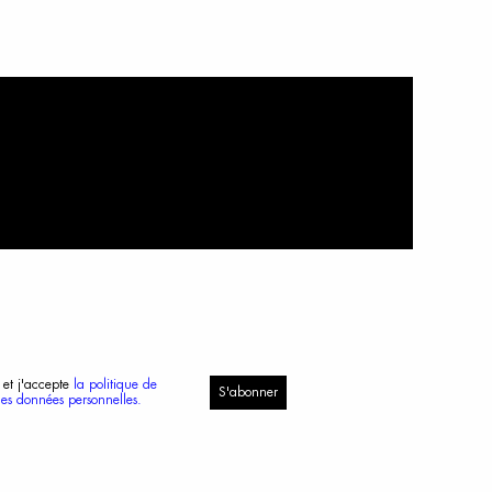
 et j'accepte
la politique de
S'abonner
des données personnelles.