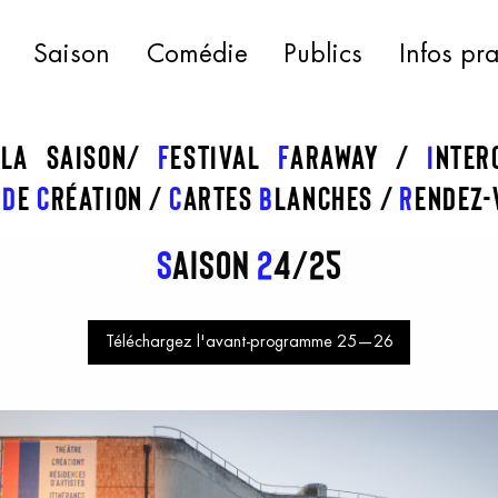
Saison
Comédie
Publics
Infos pr
 la saison
f
estival
f
araway
I
nte
s
d
e
c
réation
C
artes
b
lanches
R
endez-
S
aison
2
4/25
Téléchargez l'avant-programme 25—26