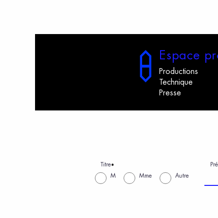
E
space
p
r
Productions
Technique
Presse
Titre
Pr
*
M
Mme
Autre