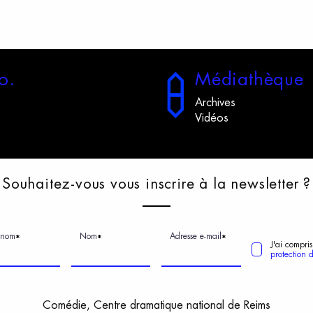
o.
M
édiathèque
Archives
Vidéos
S
ouhaitez-vous
v
ous
i
nscrire
à
l
a
n
ewsletter
?
énom
Nom
Adresse e-mail
*
*
*
J'ai compris
protection 
Comédie, Centre dramatique national de Reims