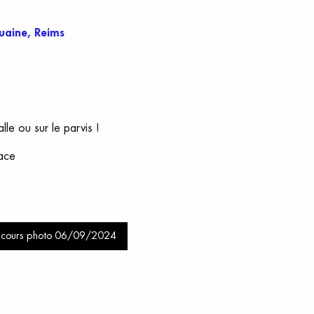
uaine, Reims
le ou sur le parvis !
lace
oncours photo 06/09/2024