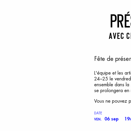
P
ré
Avec C
Fête de prése
L'équipe et les ar
24–25 le vendred
ensemble dans la g
se prolongera en 
Vous ne pouvez pa
DATE
06 sep
19
VEN.