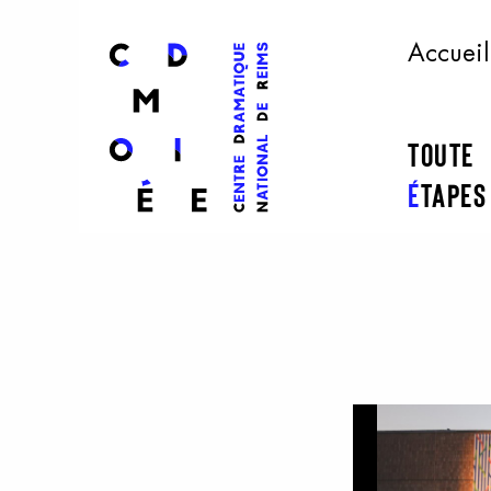
l
ogo
Accueil
Toute
É
tape
Aller au contenu principal