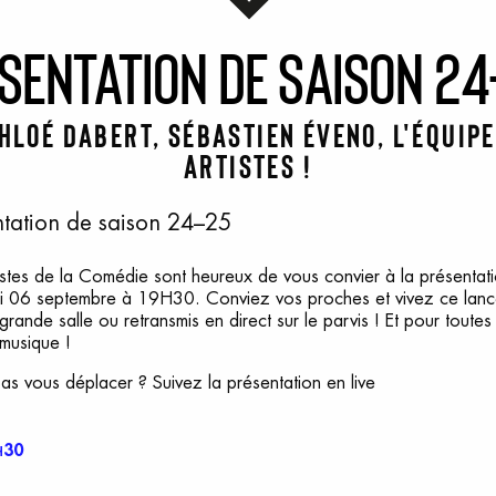
sentation
d
e
s
aison
2
4
hloé Dabert, Sébastien Éveno, l'équipe
artistes !
ntation de saison 24–25
tistes de la Comédie sont heureux de vous convier à la présentat
i 06 septembre à 19H30. Conviez vos proches et vivez ce lanc
rande salle ou retransmis en direct sur le parvis ! Et pour toutes 
musique !
s vous déplacer ? Suivez la présentation en live
30
H