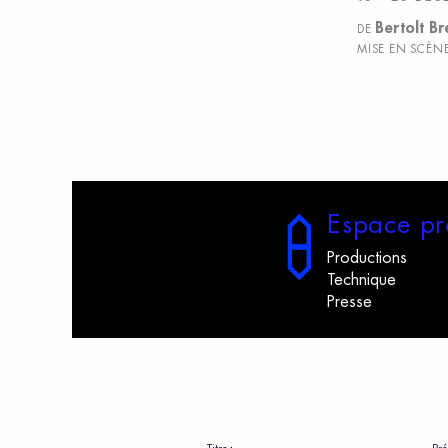
Bertolt Br
DE
MISE EN SCÈN
E
space
p
r
Productions
Technique
Presse