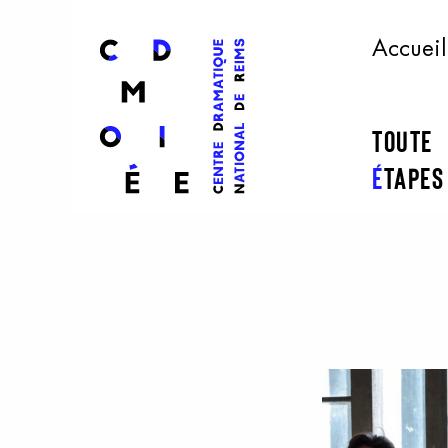
l
ogo
Accueil
Toute
É
tape
Aller au contenu principal