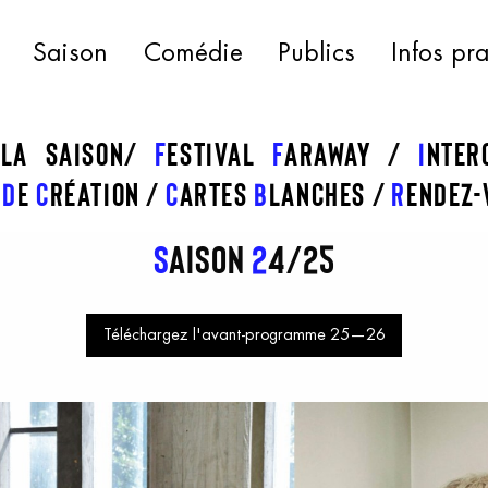
Saison
Comédie
Publics
Infos pr
 la saison
f
estival
f
araway
I
nte
s
d
e
c
réation
C
artes
b
lanches
R
endez-
S
aison
2
4/25
Téléchargez l'avant-programme 25—26