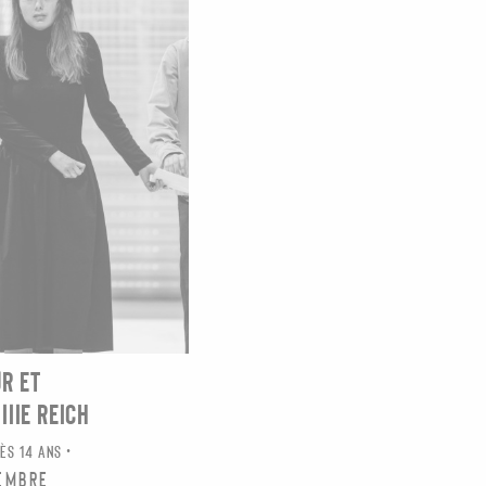
R ET
IIIE REICH
DÈS 14 ANS
cembre