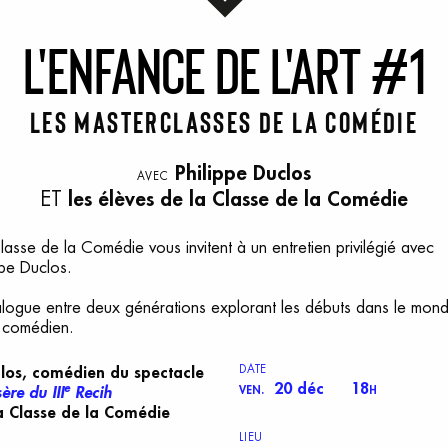
L
'enfance
d
e
l
'art
#
1
Les masterclasses de la Comédie
Philippe Duclos
AVEC
ET
les élèves de la Classe de la Comédie
lasse de la Comédie vous invitent à un entretien privilégié avec
ppe Duclos.
ialogue entre deux générations explorant les débuts dans le mond
n comédien.
DATE
los
, comédien du spectacle
20 déc
18
e
ère du III
Recih
VEN.
H
la Classe de la Comédie
LIEU