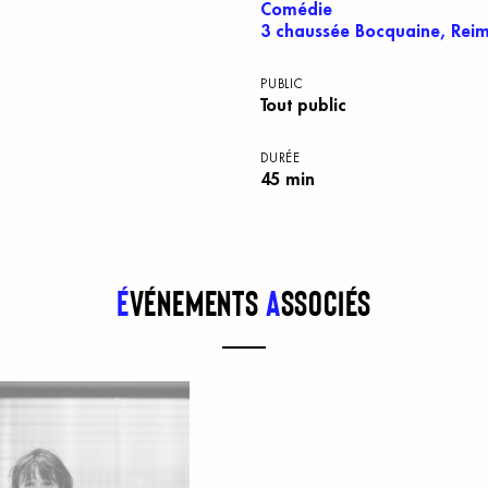
Comédie
3 chaussée Bocquaine, Rei
PUBLIC
Tout public
DURÉE
45 min
É
vénements
a
ssociés