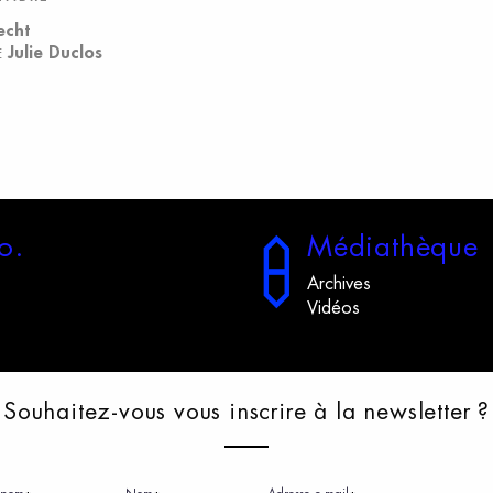
echt
Julie Duclos
E
o.
M
édiathèque
Archives
Vidéos
S
ouhaitez-vous
v
ous
i
nscrire
à
l
a
n
ewsletter
?