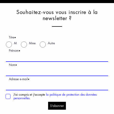
S
ouhaitez-vous
v
ous
i
nscrire
à
l
a
n
ewsletter
?
Titre
*
M
Mme
Autre
Prénom
*
Nom
*
Adresse e-mail
*
J'ai compris et j'accepte
la politique de protection des données
personnelles.
S'abonner