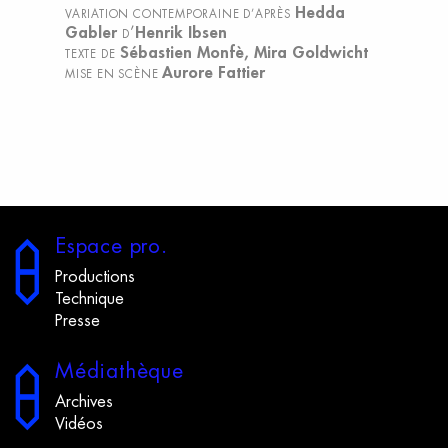
Hedda
VARIATION CONTEMPORAINE D’APRÈS
Gabler
’
Henrik Ibsen
D
Sébastien Monfè, Mira Goldwicht
TEXTE DE
Aurore Fattier
MISE EN SCÈNE
E
space
p
ro.
Productions
Technique
Presse
M
édiathèque
Archives
Vidéos