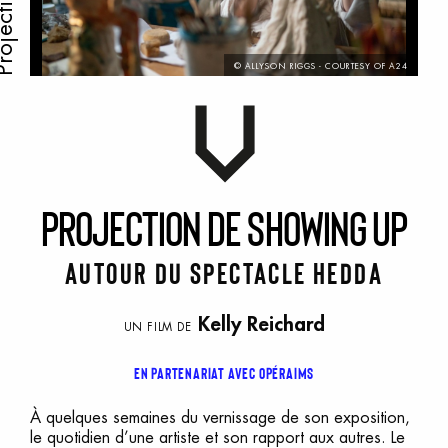
ojection
© ALLYSON RIGGS - COURTESY OF A24
P
rojection
d
e
S
howing
U
p
autour du spectacle Hedda
Kelly Reichard
UN FILM DE
En partenariat avec Opéraims
À quelques semaines du vernissage de son exposition,
le quotidien d’une artiste et son rapport aux autres. Le