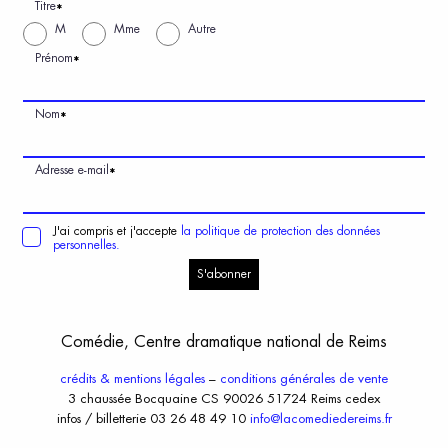
Titre
*
M
Mme
Autre
Prénom
*
Nom
*
Adresse e-mail
*
J'ai compris et j'accepte
la politique de protection des données
personnelles.
S'abonner
Comédie, Centre dramatique national de Reims
crédits & mentions légales
–
conditions générales de vente
3 chaussée Bocquaine CS 90026 51724 Reims cedex
infos / billetterie 03 26 48 49 10
info@lacomediedereims.fr