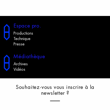
E
space
p
ro.
Productions
Technique
Presse
M
édiathèque
Archives
Vidéos
S
ouhaitez-vous
v
ous
i
nscrire
à
l
a
n
ewsletter
?