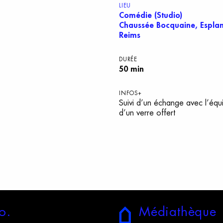
LIEU
Comédie (Studio)
Chaussée Bocquaine, Espla
Reims
DURÉE
50 min
INFOS+
Suivi d’un échange avec l’équi
d’un verre offert
o.
M
édiathèque