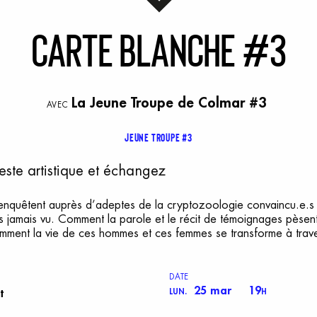
C
arte
b
lanche
#
3
La Jeune Troupe de Colmar #3
AVEC
Jeune Troupe #3
ste artistique et échangez
 enquêtent auprès d’adeptes de la cryptozoologie convaincu.e.s
s jamais vu. Comment la parole et le récit de témoignages pèsen
mment la vie de ces hommes et ces femmes se transforme à traver
DATE
25 mar
19
t
LUN.
H