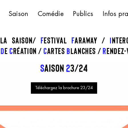
Saison
Comédie
Publics
Infos pr
 la saison
f
estival
f
araway
I
nte
s
d
e
c
réation
C
artes
b
lanches
R
endez-
S
aison
2
3/24
Téléchargez la brochure 23/24