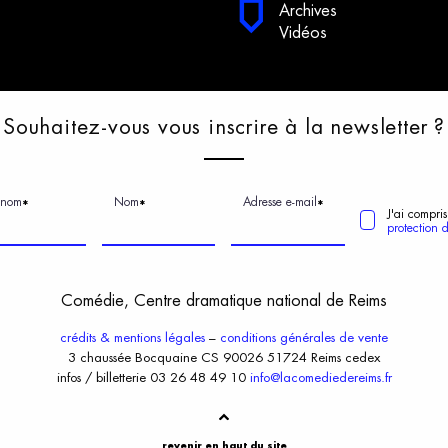
Archives
Vidéos
S
ouhaitez-vous
v
ous
i
nscrire
à
l
a
n
ewsletter
?
énom
Nom
Adresse e-mail
*
*
*
J'ai compris
protection 
Comédie, Centre dramatique national de Reims
crédits & mentions légales
–
conditions générales de vente
3 chaussée Bocquaine CS 90026 51724 Reims cedex
infos / billetterie 03 26 48 49 10
info@lacomediedereims.fr
revenir en haut du site