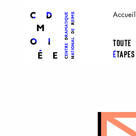
l
ogo
Accueil
Toute
É
tape
Aller au contenu principal