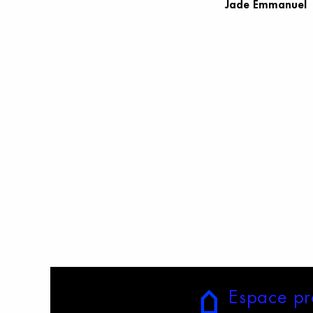
Jade Emmanuel
E
space
p
r