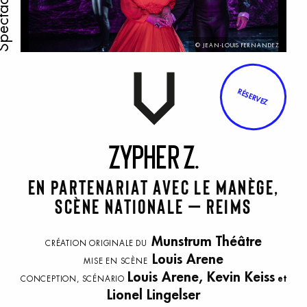
ectacle
© JEAN-LOUIS FERNANDEZ
RÉSERVEZ
Z
ypher
Z
.
En partenariat avec le Manège,
scène nationale – Reims
Munstrum Théâtre
CRÉATION ORIGINALE DU
Louis Arene
MISE EN SCÈNE
Louis Arene, Kevin Keiss
et
CONCEPTION, SCÉNARIO
Lionel Lingelser