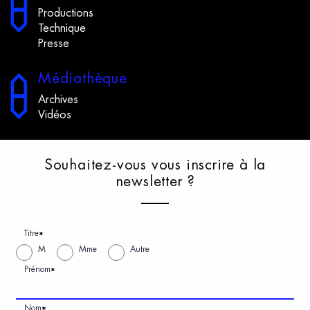
Productions
Technique
Presse
M
édiathèque
Archives
Vidéos
S
ouhaitez-vous
v
ous
i
nscrire
à
l
a
n
ewsletter
?
Titre
*
M
Mme
Autre
Prénom
*
Nom