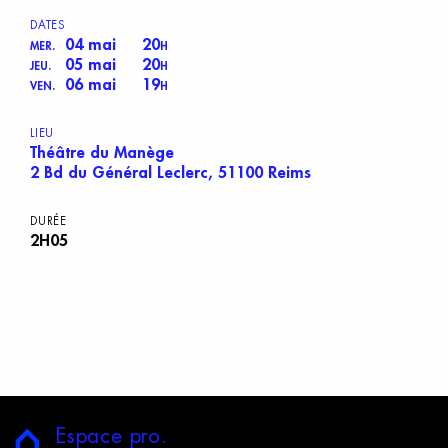
DATES
04 mai
20
MER.
H
05 mai
20
JEU.
H
06 mai
19
VEN.
H
LIEU
Théâtre du Manège
2 Bd du Général Leclerc, 51100 Reims
DURÉE
2H05
E
space
p
ro.