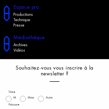
E
space
p
ro.
Productions
Technique
Presse
M
édiathèque
Archives
Vidéos
S
ouhaitez-vous
v
ous
i
nscrire
à
l
a
n
ewsletter
?
Titre
*
M
Mme
Autre
Prénom
*