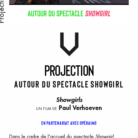
ojection
p
rojection
autour du spectacle Showgirl
Showgirls
Paul Verhoeven
UN FILM DE
En partenariat avec Opéraims
Dans le cadre de l'accueil du spectacle
Showgirl
,