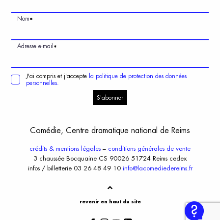
Nom
*
Adresse e-mail
*
J'ai compris et j'accepte
la politique de protection des données
personnelles.
S'abonner
Comédie, Centre dramatique national de Reims
crédits & mentions légales
–
conditions générales de vente
3 chaussée Bocquaine CS 90026 51724 Reims cedex
infos / billetterie 03 26 48 49 10
info@lacomediedereims.fr
revenir en haut du site