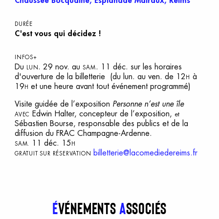
Chaussée Bocquaine, Esplanade Malraux, Reims
DURÉE
C'est vous qui décidez !
INFOS+
Du
. 29 nov. au
. 11 déc. sur les horaires
LUN
SAM
d'ouverture de la billetterie (du lun. au ven. de 12
à
H
19
et une heure avant tout événement programmé)
H
Visite guidée de l’exposition
Personne n’est une île
Edwin Halter, concepteur de l’exposition,
et
AVEC
Sébastien Bourse, responsable des publics et de la
diffusion du FRAC Champagne-Ardenne.
11 déc. 15
SAM.
H
billetterie@lacomediedereims.fr
GRATUIT SUR RÉSERVATION
É
vénements
a
ssociés