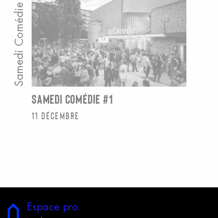
Samedi Comédie
SAMEDI COMÉDIE #1
11 décembre
E
space
p
ro.