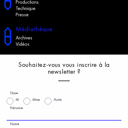
Productions
Technique
Presse
M
édiathèque
Archives
Vidéos
S
ouhaitez-vous
v
ous
i
nscrire
à
l
a
n
ewsletter
?
Titre
*
M
Mme
Autre
Prénom
*
Nom
*