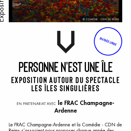
position
© COMÉDIE - CDN DE REIMS
ENTRÉE LIBRE
P
ersonne
n
'est
u
ne
Î
le
Exposition autour du spectacle
Les Îles singulières
le FRAC Champagne-
EN PARTENARIAT AVEC
Ardenne
Le FRAC Champagne-Ardenne et la Comédie - CDN de
Reims s’associent pour proposer chaque année des