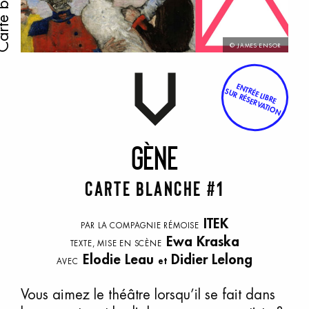
te blanche
© JAMES ENSOR
ENTRÉE LIBRE
SUR RÉSERVATION
G
ène
Carte blanche #1
ITEK
PAR LA COMPAGNIE RÉMOISE
Ewa Kraska
TEXTE, MISE EN SCÈNE
Elodie Leau
Didier Lelong
et
AVEC
Vous aimez le théâtre lorsqu’il se fait dans