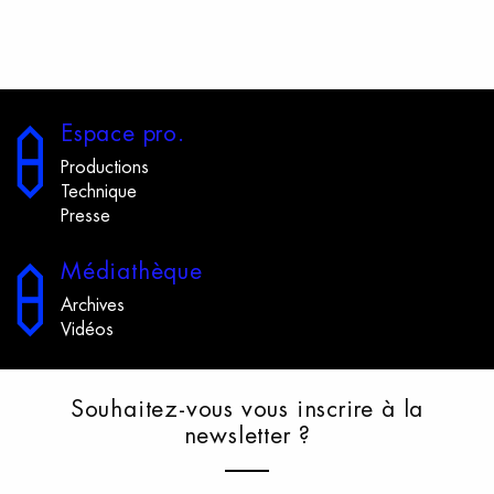
E
space
p
ro.
Productions
Technique
Presse
M
édiathèque
Archives
Vidéos
S
ouhaitez-vous
v
ous
i
nscrire
à
l
a
n
ewsletter
?