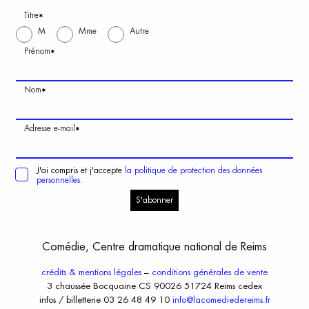
Titre
*
M
Mme
Autre
Prénom
*
Nom
*
Adresse e-mail
*
J'ai compris et j'accepte
la politique de protection des données
personnelles.
S'abonner
Comédie, Centre dramatique national de Reims
crédits & mentions légales
–
conditions générales de vente
3 chaussée Bocquaine CS 90026 51724 Reims cedex
infos / billetterie 03 26 48 49 10
info@lacomediedereims.fr