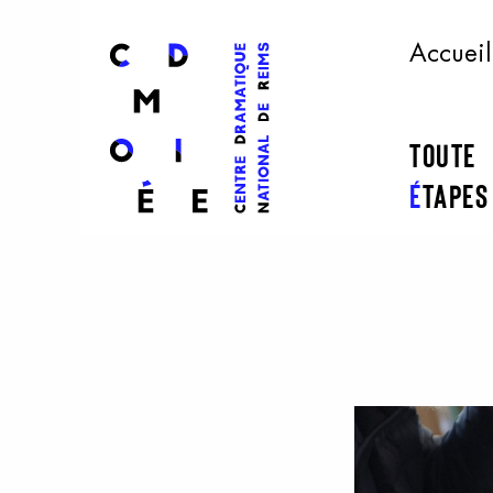
l
ogo
Accueil
Toute
É
tape
Aller au contenu principal