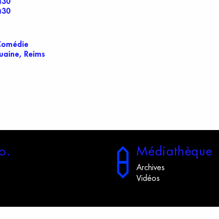
30
H
30
H
 Comédie
uaine, Reims
o.
M
édiathèque
Archives
Vidéos