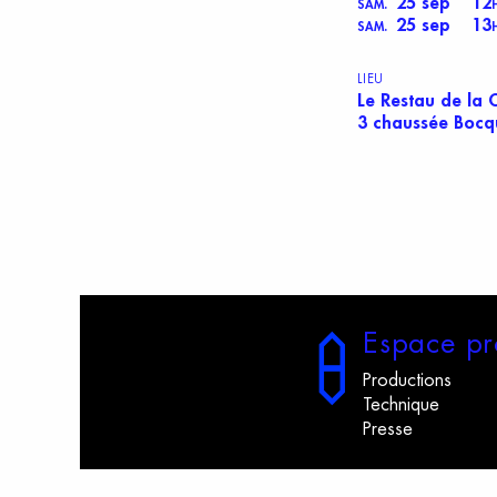
25 sep
12
SAM.
25 sep
13
SAM.
LIEU
Le Restau de la
3 chaussée Bocq
E
space
p
r
Productions
Technique
Presse