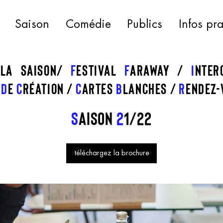
Saison
Comédie
Publics
Infos pr
 la saison
f
estival
f
araway
I
nte
s
d
e
c
réation
C
artes
b
lanches
R
endez-
S
aison
2
1/22
téléchargez la brochure