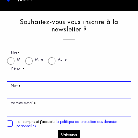
S
ouhaitez-vous
v
ous
i
nscrire
à
l
a
n
ewsletter
?
Titre
*
M
Mme
Autre
Prénom
*
Nom
*
Adresse e-mail
*
J'ai compris et j'accepte
la politique de protection des données
personnelles.
S'abonner