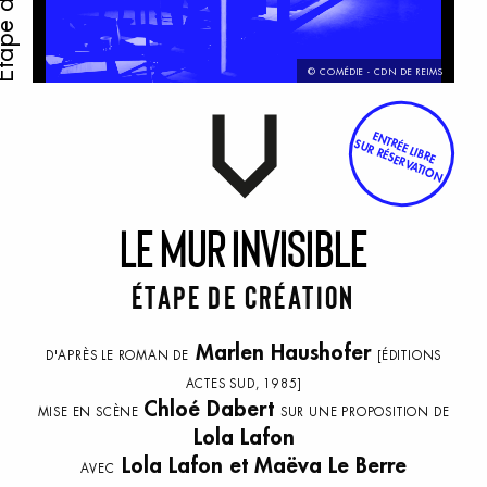
© COMÉDIE - CDN DE REIMS
ENTRÉE LIBRE
SUR RÉSERVATION
L
e
M
ur
i
nvisible
Étape de création
Marlen Haushofer
D'APRÈS LE ROMAN DE
[ÉDITIONS
ACTES SUD, 1985]
Chloé Dabert
MISE EN SCÈNE
SUR UNE PROPOSITION DE
Lola Lafon
Lola Lafon et Maëva Le Berre
AVEC