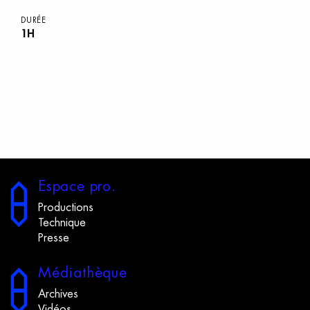
DURÉE
1H
E
space
p
ro.
Productions
Technique
Presse
M
édiathèque
Archives
Vidéos