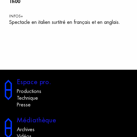
1h00
INFOS+
Spectacle en italien surtitré en français et en anglais.
E
space
p
ro.
Productions
Technique
Presse
M
édiathèque
Archives
Vidéos