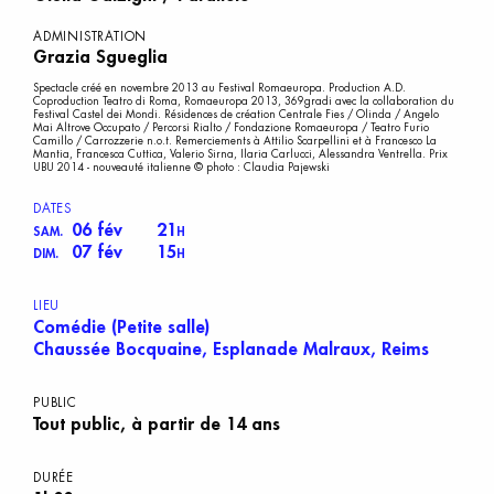
ADMINISTRATION
Grazia Sgueglia
Spectacle créé en novembre 2013 au Festival Romaeuropa. Production A.D.
Coproduction Teatro di Roma, Romaeuropa 2013, 369gradi avec la collaboration du
Festival Castel dei Mondi. Résidences de création Centrale Fies / Olinda / Angelo
Mai Altrove Occupato / Percorsi Rialto / Fondazione Romaeuropa / Teatro Furio
Camillo / Carrozzerie n.o.t. Remerciements à Attilio Scarpellini et à Francesco La
Mantia, Francesca Cuttica, Valerio Sirna, Ilaria Carlucci, Alessandra Ventrella. Prix
UBU 2014 - nouveauté italienne © photo : Claudia Pajewski
DATES
06 fév
21
SAM.
H
07 fév
15
DIM.
H
LIEU
Comédie (Petite salle)
Chaussée Bocquaine, Esplanade Malraux, Reims
PUBLIC
Tout public, à partir de 14 ans
DURÉE