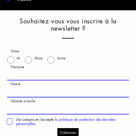
S
ouhaitez-vous
v
ous
i
nscrire
à
l
a
n
ewsletter
?
Titre
*
M
Mme
Autre
Prénom
*
Nom
*
Adresse e-mail
*
J'ai compris et j'accepte
la politique de protection des données
personnelles.
S'abonner