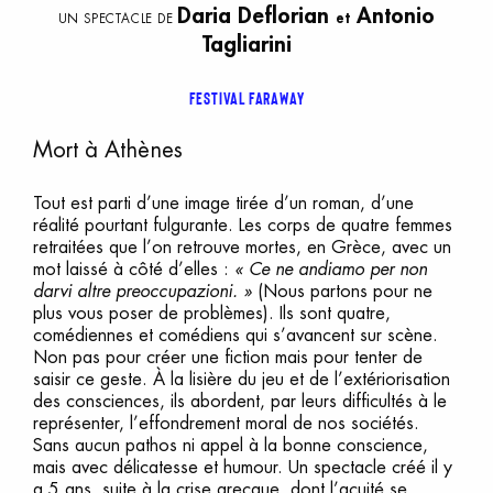
Daria Deflorian
Antonio
et
UN SPECTACLE DE
Tagliarini
Festival FARaway
Mort à Athènes
Tout est parti d’une image tirée d’un roman, d’une
réalité pourtant fulgurante. Les corps de quatre femmes
retraitées que l’on retrouve mortes, en Grèce, avec un
mot laissé à côté d’elles :
« Ce ne andiamo per non
darvi altre preoccupazioni. »
(Nous partons pour ne
plus vous poser de problèmes). Ils sont quatre,
comédiennes et comédiens qui s’avancent sur scène.
Non pas pour créer une fiction mais pour tenter de
saisir ce geste. À la lisière du jeu et de l’extériorisation
des consciences, ils abordent, par leurs difficultés à le
représenter, l’effondrement moral de nos sociétés.
Sans aucun pathos ni appel à la bonne conscience,
mais avec délicatesse et humour. Un spectacle créé il y
a 5 ans, suite à la crise grecque, dont l’acuité se