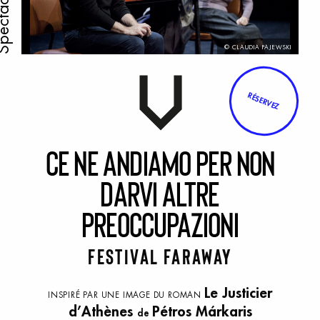
ectacle
© CLAUDIA PAJEWSKI
RÉSERVEZ
C
e
n
e
a
ndiamo
p
er
n
on
d
arvi
a
ltre
p
reoccupazioni
Festival Faraway
Le Justicier
INSPIRÉ PAR UNE IMAGE DU ROMAN
d’Athènes
Pétros Márkaris
de