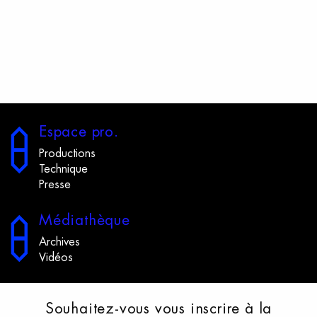
E
space
p
ro.
Productions
Technique
Presse
M
édiathèque
Archives
Vidéos
S
ouhaitez-vous
v
ous
i
nscrire
à
l
a