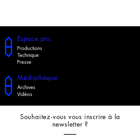
E
space
p
ro.
Productions
Technique
Presse
M
édiathèque
Archives
Vidéos
S
ouhaitez-vous
v
ous
i
nscrire
à
l
a
n
ewsletter
?