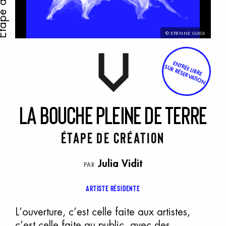
© ETIENNE GUIOL
ENTRÉE LIBRE
SUR RÉSERVATION
L
a
B
ouche
p
leine
d
e
t
erre
Étape de création
Julia Vidit
PAR
Artiste résidente
L’ouverture, c’est celle faite aux artistes,
c’est celle faite au public, avec des