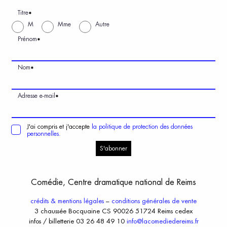
Titre
*
M
Mme
Autre
Prénom
*
Nom
*
Adresse e-mail
*
J'ai compris et j'accepte
la politique de protection des données
personnelles.
S'abonner
Comédie, Centre dramatique national de Reims
crédits & mentions légales
–
conditions générales de vente
3 chaussée Bocquaine CS 90026 51724 Reims cedex
infos / billetterie 03 26 48 49 10
info@lacomediedereims.fr