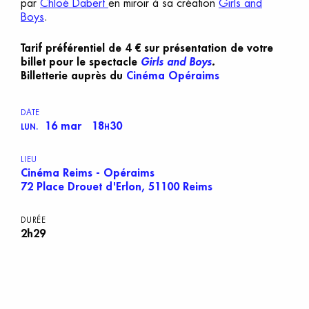
par
Chloé Dabert
en miroir à sa création
Girls and
Boys
.
Tarif préférentiel de 4 € sur présentation de votre
billet pour le spectacle
Girls and Boys
.
Billetterie auprès du
Cinéma Opéraims
DATE
16 mar
18
30
LUN.
H
LIEU
Cinéma Reims - Opéraims
72 Place Drouet d'Erlon, 51100 Reims
DURÉE
2h29