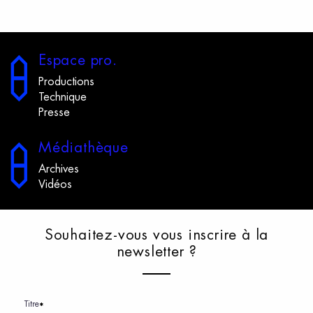
E
space
p
ro.
Productions
Technique
Presse
M
édiathèque
Archives
Vidéos
S
ouhaitez-vous
v
ous
i
nscrire
à
l
a
n
ewsletter
?
Titre
*