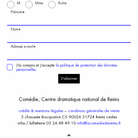
M
Mme
Autre
Prénom
*
Nom
*
Adresse e-mail
*
J'ai compris et j'accepte
la politique de protection des données
personnelles.
S'abonner
Comédie, Centre dramatique national de Reims
crédits & mentions légales
–
conditions générales de vente
3 chaussée Bocquaine CS 90026 51724 Reims cedex
infos / billetterie 03 26 48 49 10
info@lacomediedereims.fr