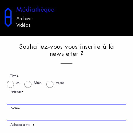
M
édiathèque
Archives
Vidéos
S
ouhaitez-vous
v
ous
i
nscrire
à
l
a
n
ewsletter
?
Titre
*
M
Mme
Autre
Prénom
*
Nom
*
Adresse e-mail
*