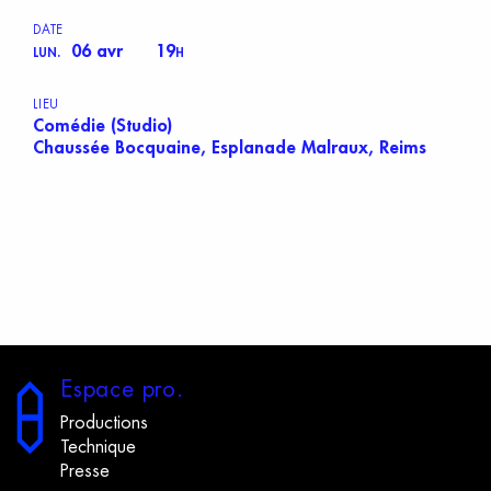
DATE
06 avr
19
LUN.
H
LIEU
Comédie (Studio)
Chaussée Bocquaine, Esplanade Malraux, Reims
E
space
p
ro.
Productions
Technique
Presse