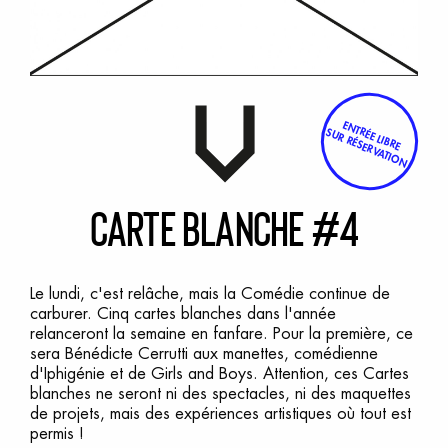
ENTRÉE LIBRE
SUR RÉSERVATION
C
arte
b
lanche
#
4
Le lundi, c'est relâche, mais la Comédie continue de
carburer. Cinq cartes blanches dans l'année
relanceront la semaine en fanfare. Pour la première, ce
sera Bénédicte Cerrutti aux manettes, comédienne
d'Iphigénie et de Girls and Boys. Attention, ces Cartes
blanches ne seront ni des spectacles, ni des maquettes
de projets, mais des expériences artistiques où tout est
permis !