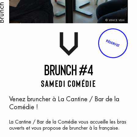
runch
© VINCE VDH
RÉSERVEZ
B
runch
#
4
Samedi Comédie
Venez bruncher à La Cantine / Bar de la
Comédie !
La Cantine / Bar de la Comédie vous accueille les bras
ouverts et vous propose de bruncher à la française.