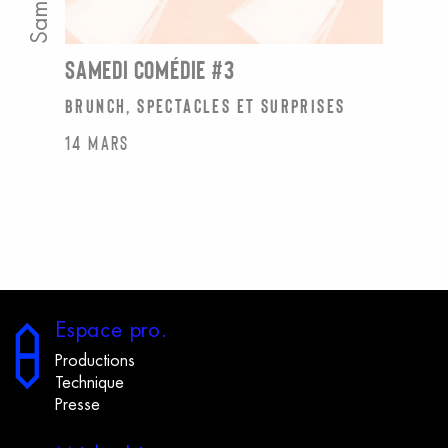
SAMEDI COMÉDIE #3
brunch, spectacles et surprises
14 mars
E
space
p
ro.
Productions
Technique
Presse