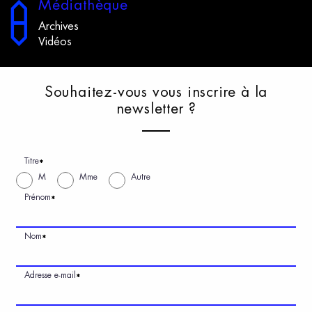
M
édiathèque
Archives
Vidéos
S
ouhaitez-vous
v
ous
i
nscrire
à
l
a
n
ewsletter
?
Titre
*
M
Mme
Autre
Prénom
*
Nom
*
Adresse e-mail
*