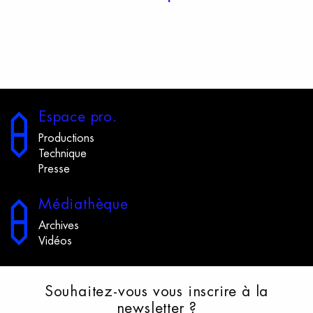
E
space
p
ro.
Productions
Technique
Presse
M
édiathèque
Archives
Vidéos
S
ouhaitez-vous
v
ous
i
nscrire
à
l
a
n
ewsletter
?