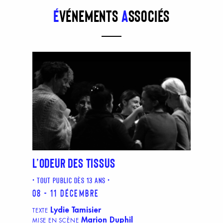
É
vénements
a
ssociés
L’ODEUR DES TISSUS
TOUT PUBLIC DÈS 13 ANS
08 - 11 décembre
Lydie Tamisier
TEXTE
Marion Duphil
MISE EN SCÈNE