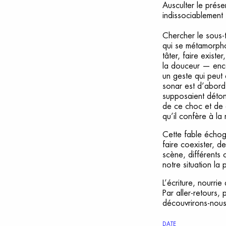
Ausculter le prése
indissociablement 
Chercher le sous-t
qui se métamorpho
tâter, faire exis
la douceur — enco
un geste qui peut 
sonar est d’abord u
supposaient déton
de ce choc et de c
qu’il confère à la 
Cette fable échogr
faire coexister, d
scène, différents
notre situation la 
L’écriture, nourri
Par aller-retours
découvrirons-nous
DATE