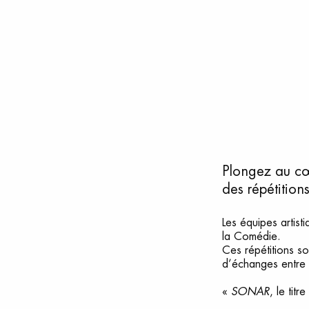
Plongez au cœu
des répétitions
Les équipes artist
la Comédie.
Ces répétitions s
d’échanges entre l
«
SONAR
, le tit