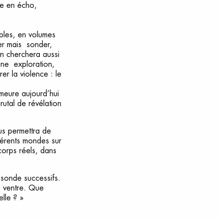
ine en écho,
ibles, en volumes
er mais sonder,
on cherchera aussi
une exploration,
er la violence : le
meure aujourd’hui
rutal de révélation
ous permettra de
fférents mondes sur
corps réels, dans
 sonde successifs.
e ventre. Que
lle ? »