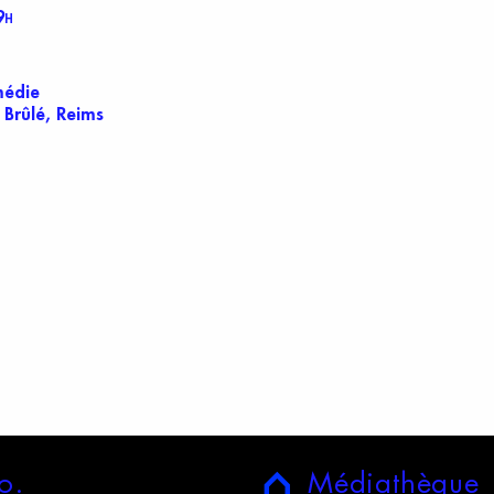
9
H
médie
 Brûlé, Reims
o.
M
édiathèque