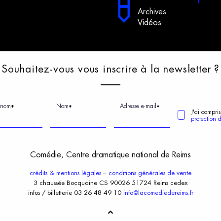
Archives
Vidéos
S
ouhaitez-vous
v
ous
i
nscrire
à
l
a
n
ewsletter
?
énom
Nom
Adresse e-mail
*
*
*
J'ai compris
protection 
Comédie, Centre dramatique national de Reims
crédits & mentions légales
–
conditions générales de vente
3 chaussée Bocquaine CS 90026 51724 Reims cedex
infos / billetterie 03 26 48 49 10
info@lacomediedereims.fr