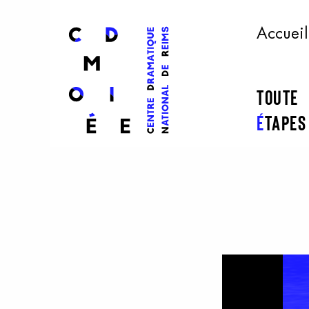
l
ogo
Accueil
Toute
É
tape
Aller au contenu principal