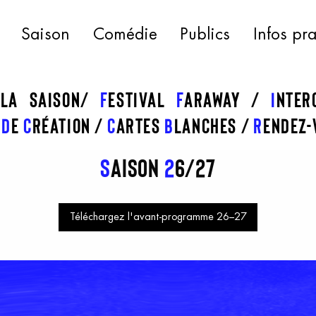
Saison
Comédie
Publics
Infos pr
 la saison
f
estival
f
araway
I
nte
s
d
e
c
réation
C
artes
b
lanches
R
endez-
S
aison
2
6/27
Téléchargez l'avant-programme 26–27