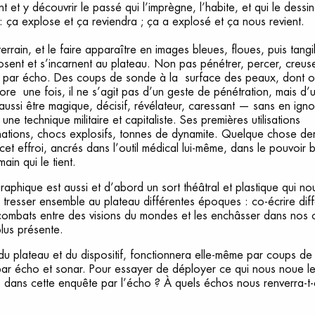
nt et y découvrir le passé qui l’imprègne, l’habite, et qui le dess
: ça explose et ça reviendra ; ça a explosé et ça nous revient.
errain, et le faire apparaître en images bleues, floues, puis tang
sent et s’incarnent au plateau. Non pas pénétrer, percer, creus
ter, par écho. Des coups de sonde à la surface des peaux, dont 
re une fois, il ne s’agit pas d’un geste de pénétration, mais d’
aussi être magique, décisif, révélateur, caressant — sans en ignor
ne technique militaire et capitaliste. Ses premières utilisations
ations, chocs explosifs, tonnes de dynamite. Quelque chose de
et effroi, ancrés dans l’outil médical lui-même, dans le pouvoir b
main qui le tient.
aphique est aussi et d’abord un sort théâtral et plastique qui n
e tresser ensemble au plateau différentes époques : co-écrire di
 combats entre des visions du mondes et les enchâsser dans nos 
plus présente.
e du plateau et du dispositif, fonctionnera elle-même par coups de
, par écho et sonar. Pour essayer de déployer ce qui nous noue l
 dans cette enquête par l’écho ? À quels échos nous renverra-t-e