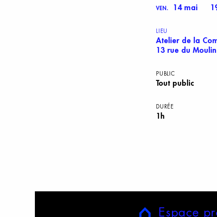
14 mai
1
VEN.
LIEU
Atelier de la Co
13 rue du Moulin
PUBLIC
Tout public
DURÉE
1h
E
space
p
r