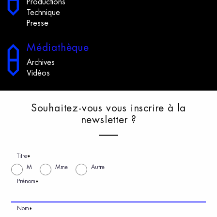
Productions
Technique
Presse
M
édiathèque
Archives
Vidéos
S
ouhaitez-vous
v
ous
i
nscrire
à
l
a
n
ewsletter
?
Titre
*
M
Mme
Autre
Prénom
*
Nom
*