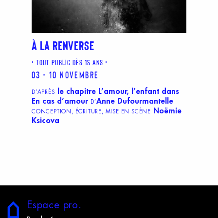
À LA RENVERSE
TOUT PUBLIC DÈS 15 ANS
03 - 10 novembre
le chapitre L’amour, l’enfant dans
D’APRÈS
En cas d’amour
Anne Dufourmantelle
D’
Noëmie
CONCEPTION, ÉCRITURE, MISE EN SCÈNE
Ksicova
E
space
p
ro.