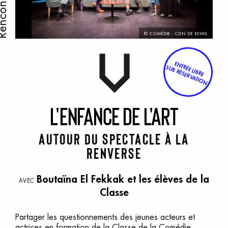
ncontre
© COMÉDIE - CDN DE REIMS
ENTRÉE LIBRE
SUR RÉSERVATION
L
'Enfance
d
e
l
'art
Autour du spectacle À la
renverse
Boutaïna El Fekkak et les élèves de la
AVEC
Classe
Partager les questionnements des jeunes acteurs et
actrices en formation de la Classe de la Comédie,