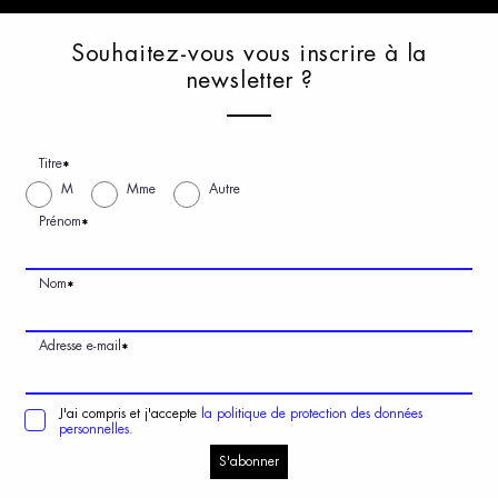
S
ouhaitez-vous
v
ous
i
nscrire
à
l
a
n
ewsletter
?
Titre
*
M
Mme
Autre
Prénom
*
Nom
*
Adresse e-mail
*
J'ai compris et j'accepte
la politique de protection des données
personnelles.
S'abonner