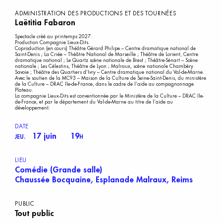
ADMINISTRATION DES PRODUCTIONS ET DES TOURNÉES
Laëtitia Fabaron
Spectacle créé au printemps 2027.
Production Compagnie Lieux-Dits.
Coproduction (en cours) Théâtre Gérard Philipe – Centre dramatique national de
Saint-Denis ; La Criée – Théâtre National de Marseille ; Théâtre de Lorient, Centre
dramatique national ; Le Quartz scène nationale de Brest ; Théâtre-Sénart – Scène
nationale ; Les Célestins, Théâtre de Lyon ; Malraux, scène nationale Chambéry
Savoie ; Théâtre des Quartiers d’Ivry – Centre dramatique national du Val-de-Marne.
Avec le soutien de la MC93 – Maison de la Culture de Seine-Saint-Denis, du ministère
de la Culture – DRAC Ile-de-France, dans le cadre de l’aide au compagnonnage
Plateau.
La compagnie Lieux-Dits est conventionnée par le Ministère de la Culture – DRAC Ile-
de-France, et par le département du Val-de-Marne au titre de l’aide au
développement.
DATE
17 juin
19
JEU.
H
LIEU
Comédie (Grande salle)
Chaussée Bocquaine, Esplanade Malraux, Reims
PUBLIC
Tout public