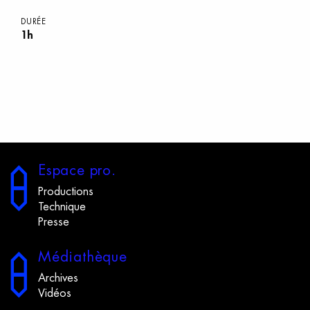
DURÉE
1h
E
space
p
ro.
Productions
Technique
Presse
M
édiathèque
Archives
Vidéos