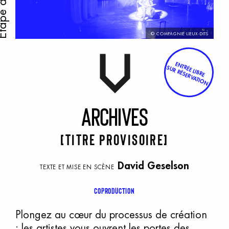
© COMPAGNIE LIEUX-DITS
ENTRÉE LIBRE
SUR RÉSERVATION
A
rchives
[titre provisoire]
David Geselson
TEXTE ET MISE EN SCÈNE
Coproduction
Plongez au cœur du processus de création
: les artistes vous ouvrent les portes des