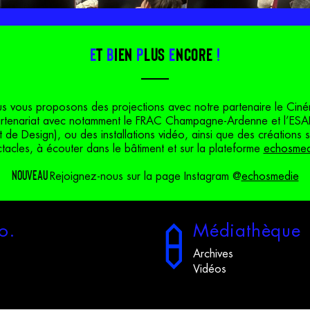
E
t
b
ien
p
lus
e
ncore
!
us vous proposons des projections avec notre partenaire le Ci
artenariat avec notamment le FRAC Champagne-Ardenne et l’ESA
t de Design), ou des installations vidéo, ainsi que des créations
tacles, à écouter dans le bâtiment et sur la plateforme
echosmed
NOUVEAU
Rejoignez-nous sur la page Instagram @
echosmedie
o.
M
édiathèque
Archives
Vidéos