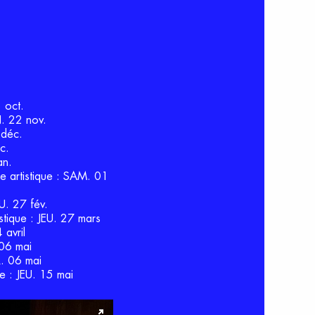
3 oct.
EN. 22 nov.
2 déc.
éc.
jan.
pe artistique : SAM. 01
EU. 27 fév.
istique : JEU. 27 mars
 avril
. 06 mai
AR. 06 mai
que : JEU. 15 mai