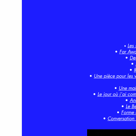
Les 
•
•
Far Aw
•
De
•
•
R
•
Une pièce pour les v
•
Une mai
•
Le jour où j’ai com
•
An
•
Le B
•
Forme e
•
Conversation 