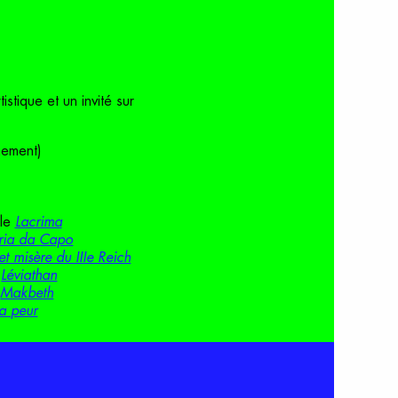
stique et un invité sur
enement)
cle
Lacrima
ria da Capo
t misère du IIIe Reich
e
Léviathan
e
Makbeth
a peur