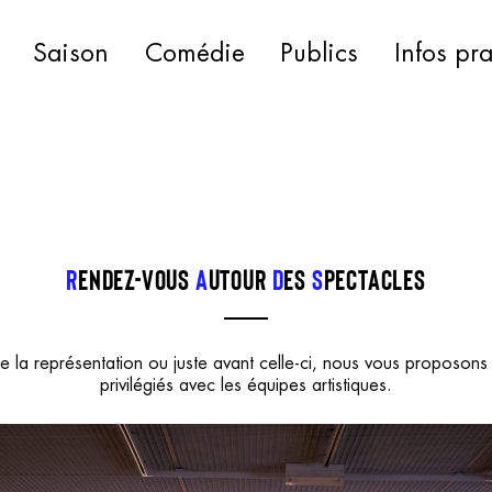
Saison
Comédie
Publics
Infos pr
R
ENDEZ-VOUS
A
UTOUR
D
ES
S
PECTACLES
de la représentation ou juste avant celle-ci, nous vous proposo
privilégiés avec les équipes artistiques.