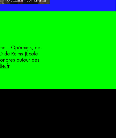
© COMÉDIE – CDN DE REIMS
néma – Opéraims, des
D de Reims (École
 sonores autour des
ie.fr