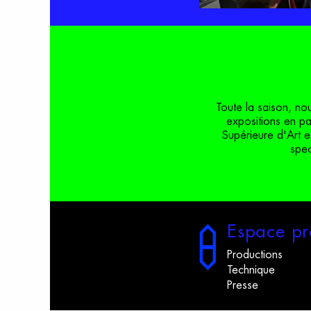
Toute la saison, no
expositions en p
Supérieure d'Art e
spec
E
space
p
r
Productions
Technique
Presse