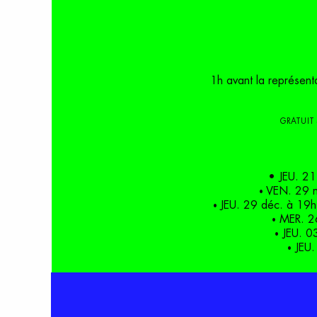
1h avant la représenta
GRATUIT
•
JEU. 21 
VEN. 29 n
•
JEU. 29 déc. à 19h
•
MER. 26
•
JEU. 03
•
JEU.
•